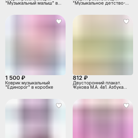
"Музыкальный малыш" в
"Музыкальное детство-2"
коробке
в коробке
1 500 ₽
812 ₽
Коврик музыкальный
Двусторонний плакат.
"Единорог" в коробке
Жукова М.А. 4в1. Азбука
(650 слогов, песен,
стихов на бат.) в коробке