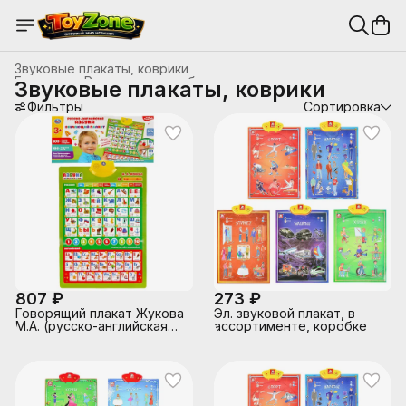
Звуковые плакаты, коврики
Главная
›
Развивающие, обучающие игрушки
›
Звуковые плакаты, коврики
Фильтры
Сортировка
807 ₽
273 ₽
Говорящий плакат Жукова
Эл. звуковой плакат, в
М.А. (русско-английская
ассортименте, коробке
азбука,300+стихов,
100+вопросов, игр)