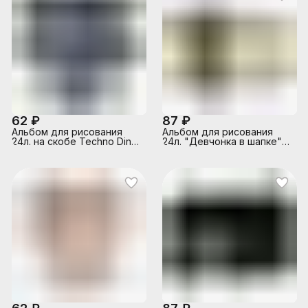
62 ₽
87 ₽
Альбом для рисования
Альбом для рисования
24л. на скобе Techno Dino,
24л. "Девчонка в шапке"
А4
А4 блок - белый офсет 100
г/м²,