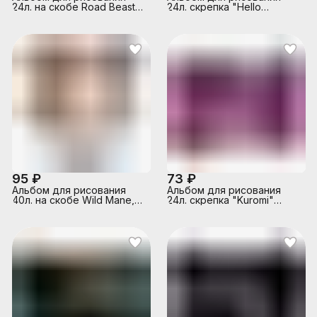
24л. на скобе Road Beast,
24л. скрепка "Hello
А4
Kitty&friends" обложка
мелованный картон 190г
95 ₽
73 ₽
Альбом для рисования
Альбом для рисования
40л. на скобе Wild Mane,
24л. скрепка "Kuromi"
А4
обложка мелованный
картон 190г