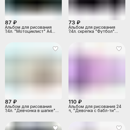
87 ₽
73 ₽
Альбом для рисования
Альбом для рисования
24л. "Мотоциклист" А4
24л. скрепка "Футбол"
блок - белый офсет 100 г/
обложка мелованный
м²
картон 190г
87 ₽
110 ₽
Альбом для рисования
Альбом для рисования 24
24л. "Девчонка в шапке"
л, "Девочка с бабл-ти"
А4 блок - белый офсет 100
120 г/м²
г/м²