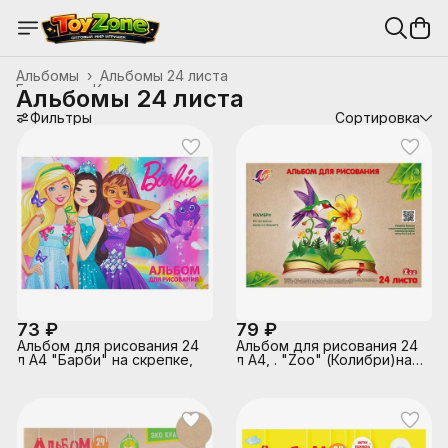
Альбомы
›
Альбомы 24 листа
Главная
›
Канцтовары, школьные принадлежности
›
Альбомы 24 листа
Фильтры
Сортировка
73 ₽
79 ₽
Альбом для рисования 24
Альбом для рисования 24
л А4 "Барби" на скрепке,
л А4, . "Zoo" (Колибри)на
склейке