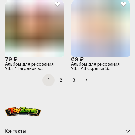
79 ₽
69 ₽
Альбом для рисования
Альбом для рисования
24л. "Тигренок в
24л. А4 скрепка S
спортивном стиле"
"Котпучино" УФ Твин
скрепка (карт.обл,блок
выбор
1
2
3
офс 100г/м2)
Контакты