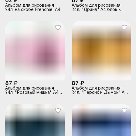
62 ₽
87 ₽
Альбом для рисования
Альбом для рисования
24л. на скобе Frenchie, А4
24л. "Драйв" А4 блок -
белый офсет 100 г/м²
87 ₽
87 ₽
Альбом для рисования
Альбом для рисования
24л. "Розовый мишка" А4
24л. "Персик и Дымок" А4
блок - белый офсет 100 г/
блок - белый офсет 100 г/
м²
м²