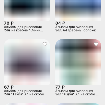
78 ₽
84 ₽
Альбом для рисования
Альбом для рисования
24л. на гребне "Синий
24л. А4 гребень, обложка
автомобиль" А4
картон, 195х285 мм,
"Спорткар"
67 ₽
77 ₽
Альбом для рисования
Альбом для рисования
24л "Тачки" А4 на скобе
24л "Ждун" А4 на скобе 5
диз.в блоке