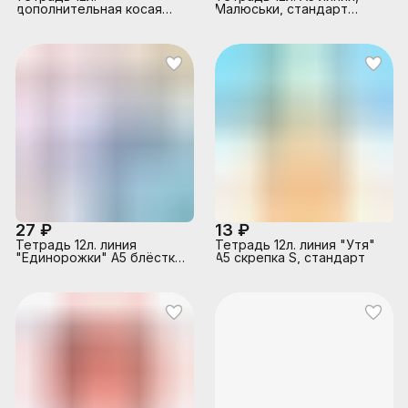
дополнительная косая
Малюськи, стандарт
линия "Учусь на
скрепка S
"ОТЛИЧНО"-10, 5 диз. в
спайке
27 ₽
13 ₽
Тетрадь 12л. линия
Тетрадь 12л. линия "Утя"
"Единорожки" А5 блёстки,
А5 скрепка S, стандарт
скрепка S