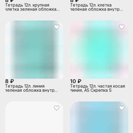
8 ₽
8 ₽
Тетрадь 12л. крупная
Тетрадь 12л. клетка
клетка зеленая обложка
зеленая обложка внутр
внутр блок офсет № 1
блок офсет № 1 белизна
белизна 96%, плотность
96%, плотность 60г/м2
60г/м2
8 ₽
10 ₽
Тетрадь 12л. линия
Тетрадь 12л. частая косая
зеленая обложка внутр
линия, А5 Скрепка S
блок офсет № 1 белизна
96%, плотность 60г/м2