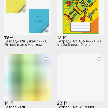
19 ₽
17 ₽
Тетрадь 12л. узкая линия,
Тетрадь 12л А5ф линия, на
А5, цветная с уголком,
скобе 5 диз.в блоке
скрепка S
скругл.углы серия -Я-
робот-
14 ₽
23 ₽
Тетрадь 12л.
Тетрадь 12л. А5 линия,