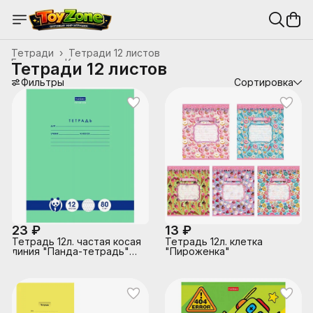
Тетради
›
Тетради 12 листов
Главная
›
Канцтовары, школьные принадлежности
›
Тетради 12 листов
Фильтры
Сортировка
23 ₽
13 ₽
Тетрадь 12л. частая косая
Тетрадь 12л. клетка
линия "Панда-тетрадь"
"Пироженка"
Класс "A" на скобе