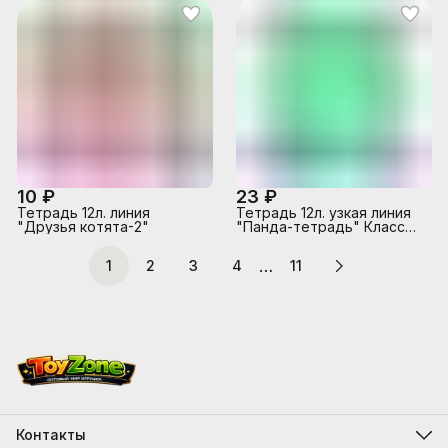
10 ₽
23 ₽
Тетрадь 12л. линия
Тетрадь 12л. узкая линия
"Друзья котята-2"
"Панда-тетрадь" Класс
"A" на скобе, "Premium"
…
1
2
3
4
11
Контакты