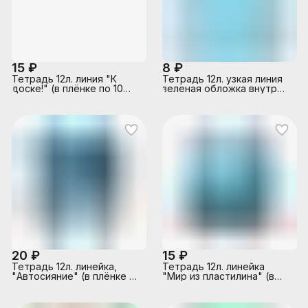
15 ₽
8 ₽
Тетрадь 12л. линия "К
Тетрадь 12л. узкая линия
доске!" (в плёнке по 10
зеленая обложка внутр
шт.)
блок офсет № 1 белизна
96%, плотность 60г/м2
20 ₽
15 ₽
Тетрадь 12л. линейка,
Тетрадь 12л. линейка
"Автосияние" (в плёнке по
"Мир из пластилина" (в
10 шт.)
плёнке по 10 шт.)