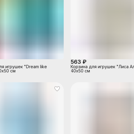
563 ₽
ля игрушек "Dream like
Корзина для игрушек "Лиса А
40х50 см
40х50 см