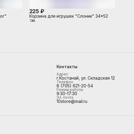
225 ₽
ог"
Корзина для игрушек "Слоник" 34*52
см.
Контакты
Адрес
г.Костанай, ул. Складская 12
Телефон
8 (705) 621-20-54
Режим работы
9:30-17:30
Эл. почта
10store@mail.ru