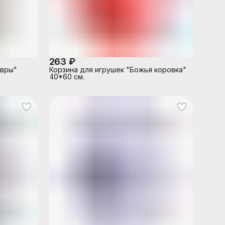
263 ₽
авры"
Корзина для игрушек "Божья коровка"
40*60 см.