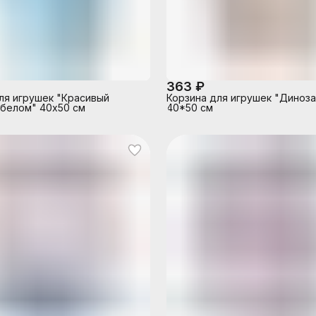
363 ₽
ля игрушек "Красивый
Корзина для игрушек "Диноз
 белом" 40х50 см
40*50 см