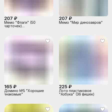
207 ₽
207 ₽
Мемо "Флаги" (50
Мемо "Мир динозавров"
карточек)
ламинированная коробка,
большая книжка
165 ₽
225 ₽
Домино №5 "Хорошие
Лото пластиковое
знакомые"
"Азбука" (36 фишек)