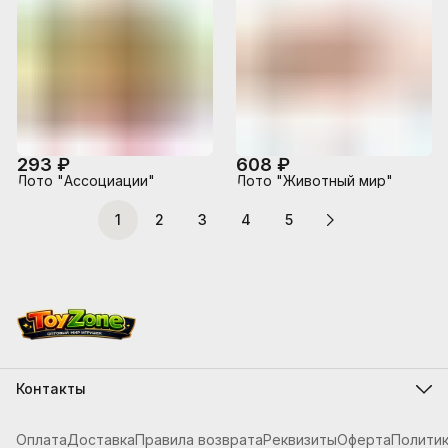
293 ₽
608 ₽
Лото "Ассоциации"
Лото "Животный мир"
1
2
3
4
5
Контакты
Адрес
г.Костанай, ул. Складская 12
Оплата
Доставка
Правила возврата
Реквизиты
Оферта
Полити
Телефон