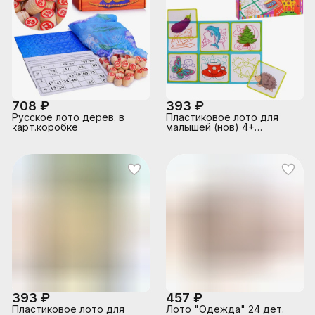
708 ₽
393 ₽
Русское лото дерев. в
Пластиковое лото для
карт.коробке
малышей (нов) 4+
Путаница. Найди лишний
предмет. Куликова Е.Н.,
Сухарева О.В.
393 ₽
457 ₽
Пластиковое лото для
Лото "Одежда" 24 дет.