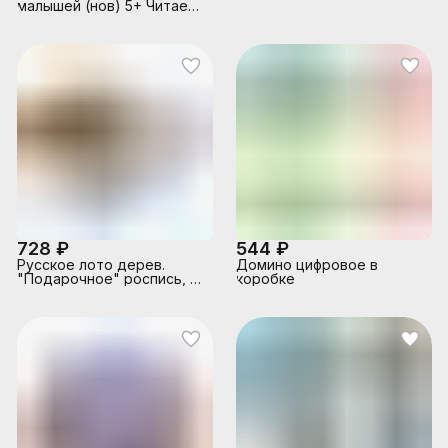
малышей (нов) 5+ Читаем
по слогам. Учимся читать!
Куликова Е.Н., Сухарева
О.В.
728 ₽
544 ₽
Русское лото дерев.
Домино цифровое в
"Подарочное" роспись, в
коробке
коробке