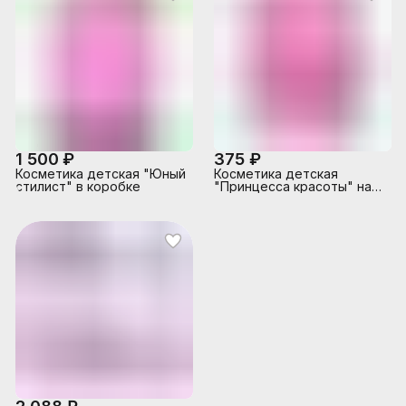
карандаш-1шт.(0,5г),
аппликатор-4шт.,
зеркало-1шт.
1 500 ₽
375 ₽
Косметика детская "Юный
Косметика детская
стилист" в коробке
"Принцесса красоты" на
листе