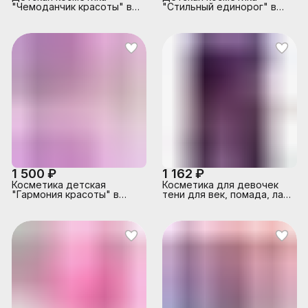
"Чемоданчик красоты" в
"Стильный единорог" в
коробке
коробке
1 500 ₽
1 162 ₽
Косметика детская
Косметика для девочек
"Гармония красоты" в
тени для век, помада, лак
коробке
для ногтей, блеск для губ,
ногти Cool Star