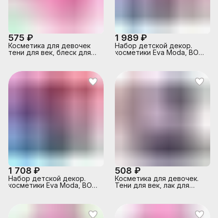
575 ₽
1 989 ₽
Косметика для девочек
Набор детской декор.
тени для век, блеск для
косметики Eva Moda, BOX
губ Cool Star
14х14х3,1 см; тени для
век-13шт.(8,16г), блеск для
губ-6шт.(3,84г),
румяна-2шт.(5,76г),
пудра-2шт.(6,56г),
тушь-1шт.(1,6г),
аппликатор-2шт.,
зеркало-1шт.,
1 708 ₽
508 ₽
Набор детской декор.
Косметика для девочек.
косметики Eva Moda, BOX
Тени для век, лак для
17х17х4 см; тени для
ногтей, помада Cool Star
век-12шт.(6,48г),
румяна-5шт.(5,36г),
косметический