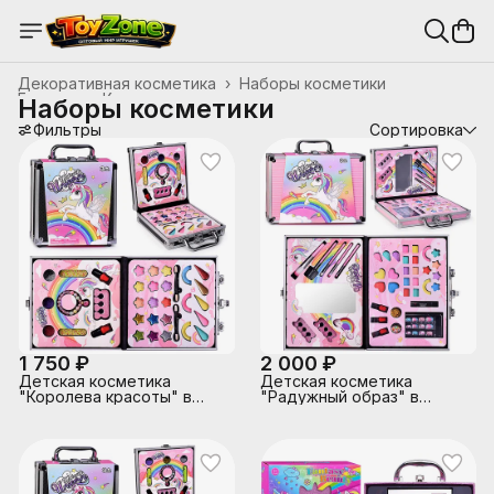
Декоративная косметика
›
Наборы косметики
Главная
›
Косметика и гигиена
›
Наборы косметики
Фильтры
Сортировка
1 750 ₽
2 000 ₽
Детская косметика
Детская косметика
"Королева красоты" в
"Радужный образ" в
коробке
коробке