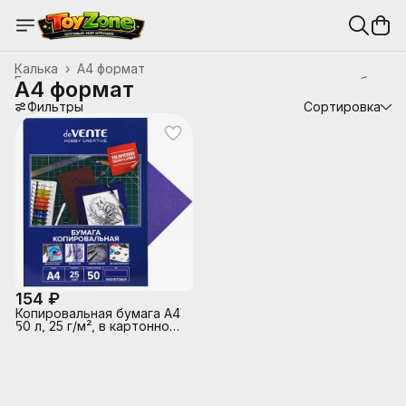
Калька
›
А4 формат
Бумага для акварели, чертежных и копировальных работ
›
А4 формат
Главная
›
Канцтовары, школьные принадлежности
›
Фильтры
Сортировка
154 ₽
Копировальная бумага A4
50 л, 25 г/м², в картонной
папке, фиолетовая