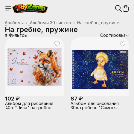
Альбомы
›
Альбомы 30 листов
›
На гребне, пружине
Главная
›
Канцтовары, школьные принадлежности
›
На гребне, пружине
Фильтры
Сортировка
102 ₽
87 ₽
Альбом для рисования
Альбом для рисования
40л. "Лиса" на гребне
30л. гребень "Самые
милые (Эксклюзив)"