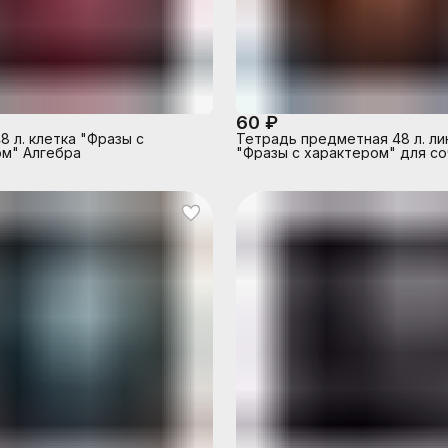
60 ₽
8 л. клетка "Фразы с
Тетрадь предметная 48 л. ли
м" Алгебра
"Фразы с характером" для с