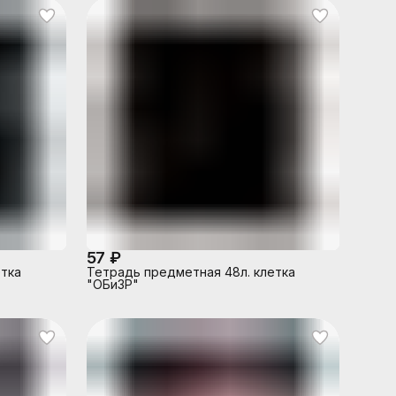
57 ₽
етка
Тетрадь предметная 48л. клетка
"ОБиЗР"