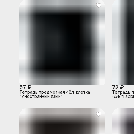
57 ₽
72 ₽
Тетрадь предметная 48л. клетка
Тетрадь п
"Иностранный язык"
А5ф "Гарр
материало
внутренни
белизна, 
скругленны
шт