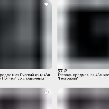
57 ₽
редметная Русский язык 48л
Тетрадь предметная 48л. кл
и Поттер" со справочным
"География"
м, клетка, на скрепке,
й блок офсет 60-65 г, 92%
обложка софт-тач,
е углы, 1 дизайн, в спайке 10