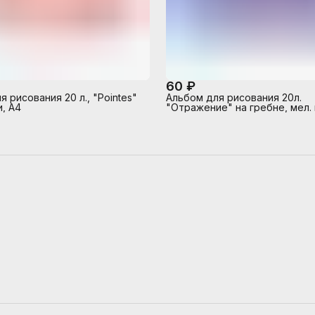
60 ₽
 рисования 20 л., "Pointes"
Альбом для рисования 20л.
и, А4
"Отражение" на гребне, мел. 
блестки