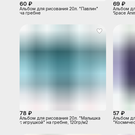
60 ₽
69 ₽
Альбом для рисования 20л. "Павлин"
Альбом дл
на гребне
Space Ani
78 ₽
57 ₽
Альбом для рисования 20л. "Малышка
Альбом дл
с игрушкой" на гребне, 120гр/м2
"Космичес
мел.цв.обл