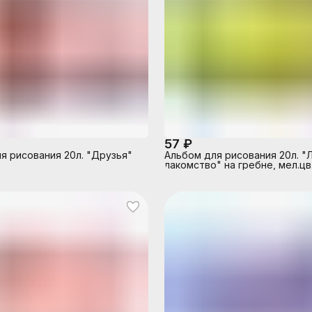
57 ₽
я рисования 20л. "Друзья"
Альбом для рисования 20л. 
лакомство" на гребне, мел.цв.