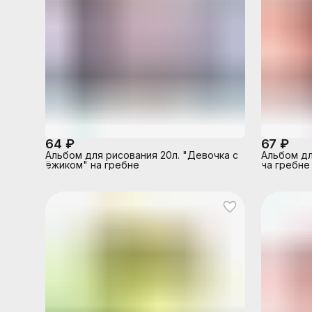
64 ₽
67 ₽
Альбом для рисования 20л. "Девочка с
Альбом дл
ёжиком" на гребне
на гребне