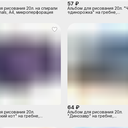
57 ₽
я рисования 20л. на спирали
Альбом для рисования 20л. "
mals, А4, микроперфорация
единорожка" на гребне,
мел.цв.обл.,бл.
64 ₽
я рисования 20л.
Альбом для рисования 20л.
кий кот" на гребне,
"Динозавр" на гребне,
.,бл.
мел.цв.картон.обл.