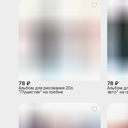
78 ₽
78 ₽
Альбом для рисования 20л.
Альбом дл
"Пушистик" на гребне
авто" на 