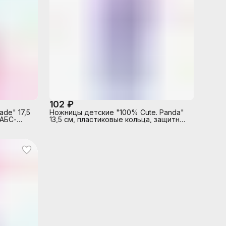
102 ₽
de" 17,5
Ножницы детские "100% Cute. Panda"
 АБС-
13,5 см, пластиковые кольца, защитный
ереходом
футляр с каучуковым декоративным
ртонном
элементом, в картонном блистере