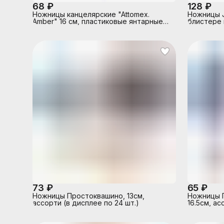
68 ₽
128 ₽
Ножницы канцелярские "Attomex.
Ножницы J
Amber" 16 см, пластиковые янтарные
блистере п
кольца, в ПВХ чехле
73 ₽
65 ₽
Ножницы Простоквашино, 13см,
Ножницы П
ассорти (в дисплее по 24 шт.)
16.5см, ас