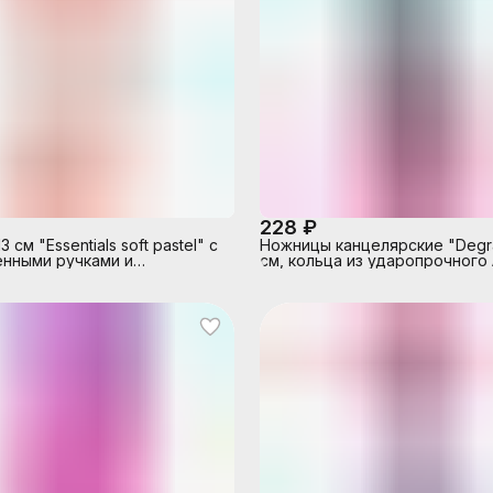
228 ₽
 см "Essentials soft pastel" с
Ножницы канцелярские "Degra
нными ручками и
см, кольца из ударопрочного
ными лезвиями
пластика, тонированные с п
цвета, 2 цвета ассорти, в ка
блистере