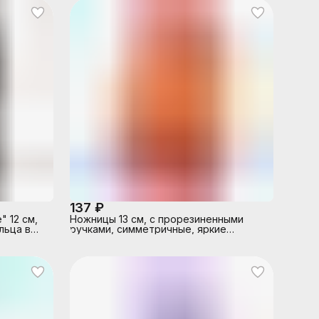
137 ₽
 12 см,
Ножницы 13 см, с прорезиненными
льца в
ручками, симметричные, яркие
листере
неоновые цвета, в дисплее