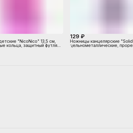
129 ₽
етские "NicoNico" 13,5 см,
Ножницы канцелярские "Solid"
ые кольца, защитный футляр
цельнометаллические, прор
вым декоративным
симметричные кольца, в кар
, сиреневые.
блистере