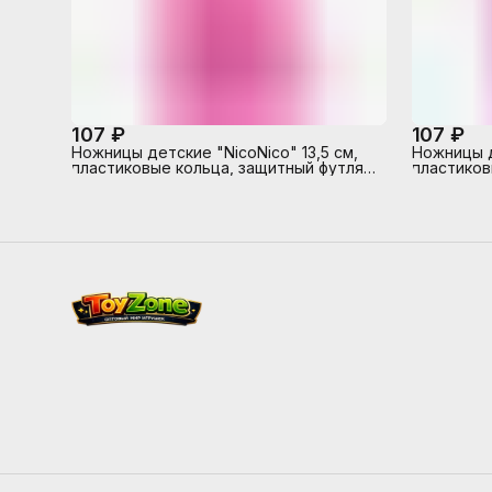
107 ₽
107 ₽
Ножницы детские "NicoNico" 13,5 см,
Ножницы д
пластиковые кольца, защитный футляр
пластиков
с каучуковым декоративным
с каучуко
элементом, розовые, в картонном
элементом
блистере