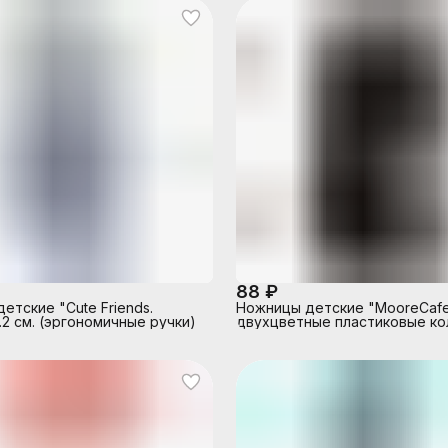
88 ₽
етские "Cute Friends.
Ножницы детские "MooreCafe"
.2 см. (эргономичные ручки)
двухцветные пластиковые ко
виде котиков, в картонном б