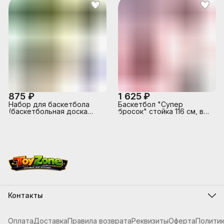
875 ₽
1 625 ₽
Набор для баскетбола
Баскетбол "Супер
(баскетбольная доска
бросок" стойка 116 см, в
(большая)) кольцо d - 24
коробке
см.
Контакты
Адрес
г.Костанай, ул. Складская 12
Оплата
Доставка
Правила возврата
Реквизиты
Оферта
Полити
Телефон