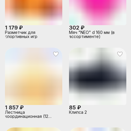
1 179 ₽
302 ₽
Разметчик для
Мяч "NEO" d 160 мм (в
спортивных игр
ассортименте)
1 857 ₽
85 ₽
Лестница
Клипса 2
координационная (12
ступеней, 51х540см.)