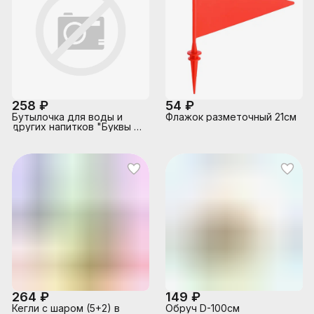
258 ₽
54 ₽
Бутылочка для воды и
Флажок разметочный 21см
других напитков "Буквы и
Цифры", 400 ml., в
ассортименте
264 ₽
149 ₽
Кегли с шаром (5+2) в
Обруч D-100см