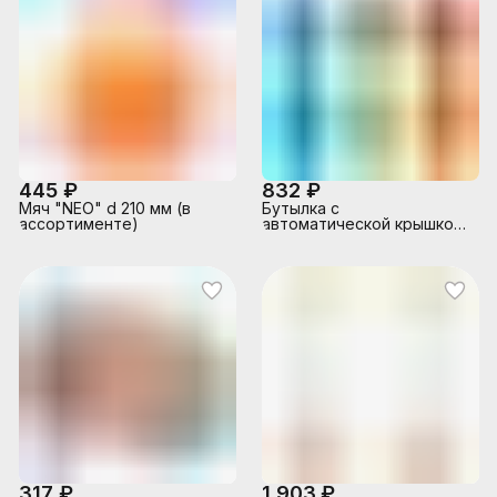
445 ₽
832 ₽
Мяч "NEO" d 210 мм (в
Бутылка с
ассортименте)
автоматической крышкой
750 мл, микс цветов,
317 ₽
1 903 ₽