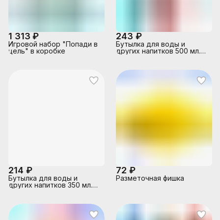
1 313 ₽
243 ₽
Игровой набор "Попади в
Бутылка для воды и
цель" в коробке
других напитков 500 мл.
"Lifestyle" straight,
ассорти, с трубочкой
214 ₽
72 ₽
Бутылка для воды и
Разметочная фишка
других напитков 350 мл.
"HEALTH and FITNESS"
anatomic, ассорти, с ситом