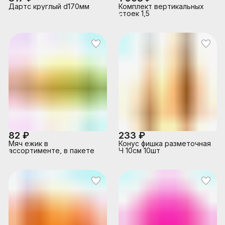
Дартс круглый d170мм
Комплект вертикальных
стоек 1,5
82 ₽
233 ₽
Мяч ежик в
Конус фишка разметочная
ассортименте, в пакете
H 10см 10шт