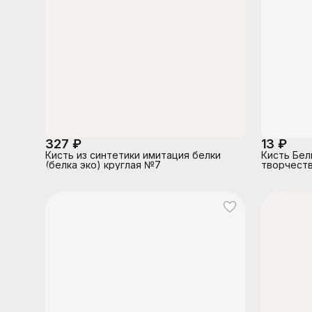
327 ₽
13 ₽
Кисть из синтетики имитация белки
Кисть Бел
(белка эко) круглая №7
творчеств
индивиду