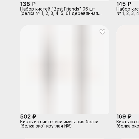
138 ₽
145 ₽
Набор кистей "Best Friends" 06 шт
Набор кист
(белка № 1, 2, 3, 4, 5, 6) деревянная
№ 1, 2, 3,
ручка в пластиковом блистере
пластиков
502 ₽
169 ₽
Кисть из синтетики имитация белки
Кисть из 
(белка эко) круглая №9
(белка эк