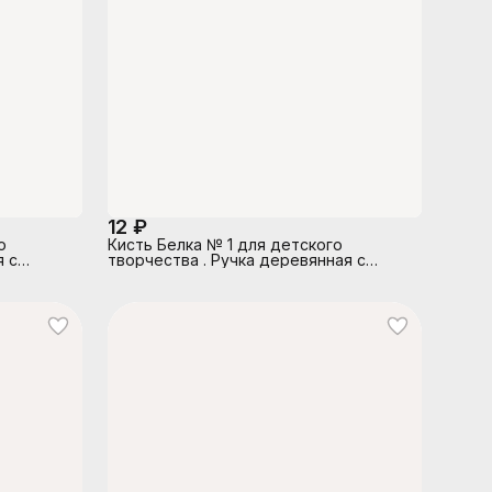
12 ₽
о
Кисть Белка № 1 для детского
я с
творчества . Ручка деревянная с
м
индивидуальным штрих-кодом