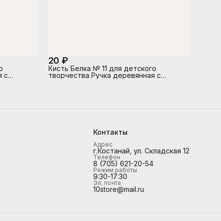
20 ₽
о
Кисть Белка № 11 для детского
я с
творчества Ручка деревянная с
м
индивидуальным штрих-кодом
Контакты
Адрес
г.Костанай, ул. Складская 12
Телефон
8 (705) 621-20-54
Режим работы
9:30-17:30
Эл. почта
10store@mail.ru