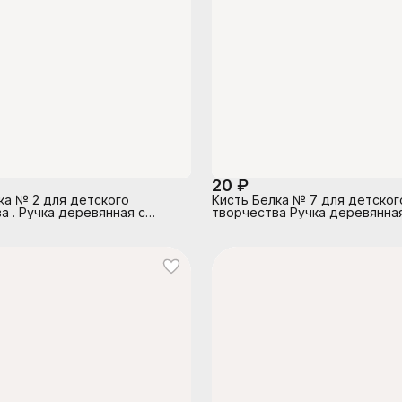
20 ₽
ка № 2 для детского
Кисть Белка № 7 для детског
а . Ручка деревянная с
творчества Ручка деревянна
альным штрих-кодом
индивидуальным штрих-кодо