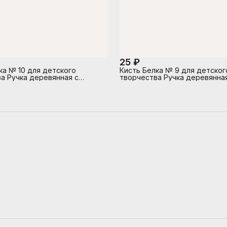
25 ₽
ка № 10 для детского
Кисть Белка № 9 для детског
а Ручка деревянная с
творчества Ручка деревянна
альным штрих-кодом
индивидуальным штрих-кодо