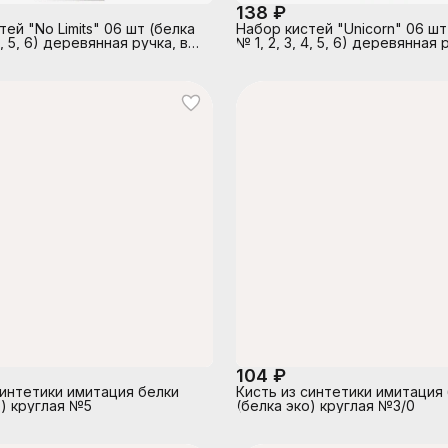
138 ₽
ей "No Limits" 06 шт (белка
Набор кистей "Unicorn" 06 шт
 4, 5, 6) деревянная ручка, в
№ 1, 2, 3, 4, 5, 6) деревянная 
ом блистере
пластиковом блистере
104 ₽
синтетики имитация белки
Кисть из синтетики имитация
о) круглая №5
(белка эко) круглая №3/0