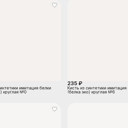
235 ₽
синтетики имитация белки
Кисть из синтетики имитация
о) круглая №0
(белка эко) круглая №6