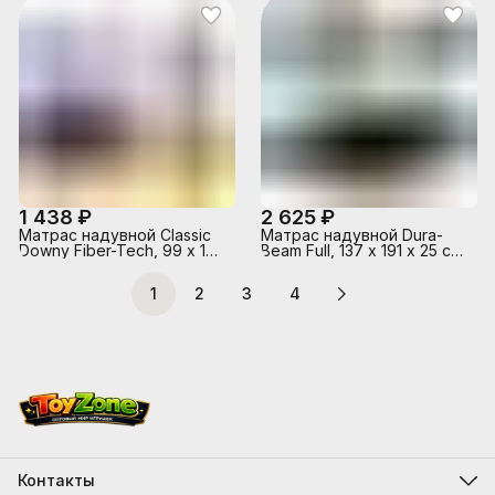
1 438 ₽
2 625 ₽
Матрас надувной Classic
Матрас надувной Dura-
Downy Fiber-Tech, 99 x 191
Beam Full, 137 х 191 х 25 см,
x 25 см, 64757 INTEX
с насосом на батарейках
6 С, 64778 INTEX
1
2
3
4
Контакты