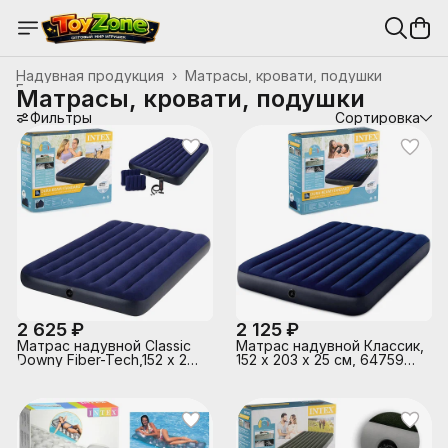
Надувная продукция
›
Матрасы, кровати, подушки
Главная
›
Матрасы, кровати, подушки
Фильтры
Сортировка
2 625 ₽
2 125 ₽
Матрас надувной Classic
Матрас надувной Классик,
Downy Fiber-Tech,152 x 203
152 х 203 x 25 см, 64759
х 25 см, с ручным
INTEX
насосом, 64765 INTEX