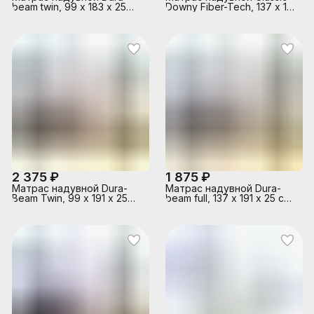
beam twin, 99 х 183 х 25
Downy Fiber-Tech, 137 x 191
см, 64107 INTEX
х 25 см, 64758 INTEX
2 375 ₽
1 875 ₽
Матрас надувной Dura-
Матрас надувной Dura-
Beam Twin, 99 х 191 х 25
beam full, 137 х 191 х 25 см,
см, с встроенным ножным
64108 INTEX
насосом, 64761 INTEX