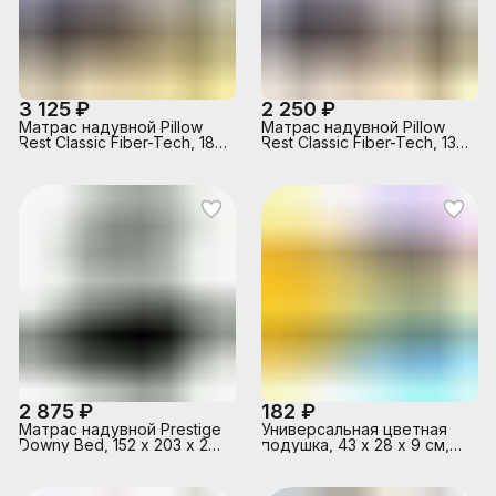
3 125 ₽
2 250 ₽
Матрас надувной Pillow
Матрас надувной Pillow
Rest Classic Fiber-Tech, 183
Rest Classic Fiber-Tech, 137
х 203 х 25 см, 64144 INTEX
х 191 х 25 см, 64142 INTEX
2 875 ₽
182 ₽
Матрас надувной Prestige
Универсальная цветная
Downy Bed, 152 х 203 х 25
подушка, 43 х 28 х 9 см,
см, насос на батарейках,
от 3 лет, цвета микс,
64779 INTEX
68676NP INTEX