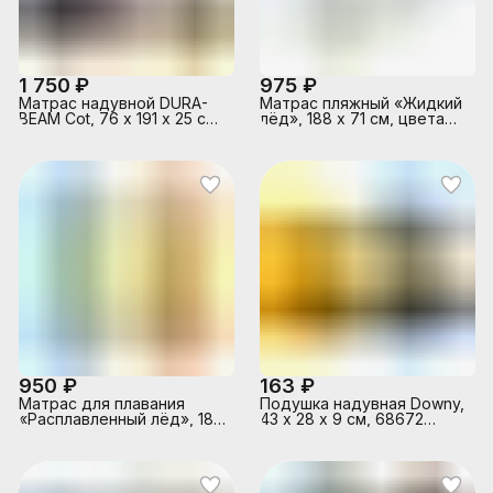
1 750 ₽
975 ₽
Матрас надувной DURA-
Матрас пляжный «Жидкий
BEAM Cot, 76 х 191 х 25 см,
лёд», 188 х 71 см, цвета
с встроенным ножным
МИКС, 59894EU INTEX
насосом, 64760 INTEX
950 ₽
163 ₽
Матрас для плавания
Подушка надувная Downy,
«Расплавленный лёд», 188
43 х 28 х 9 см, 68672
х 71 см, цвета микс,
INTEX
59895EU INTEX