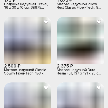
175 ₽
1 875 ₽
Подушка надувная Travel,
Матрас надувной Pillow
36 х 30 х 10 см, 68675
Rest Classic Fiber-Tech, 99
INTEX
х 191 х 25 см, 64141 INTEX
2 500 ₽
2 375 ₽
Матрас надувной Classic
Матрас надувной Dura-
Downy Fiber-Tech, 183 x
Beam Full, 137 х 191 х 25 см,
203 х 25 см, 64755 INTEX
с встроенным ножным
насосом, 64762 INTEX