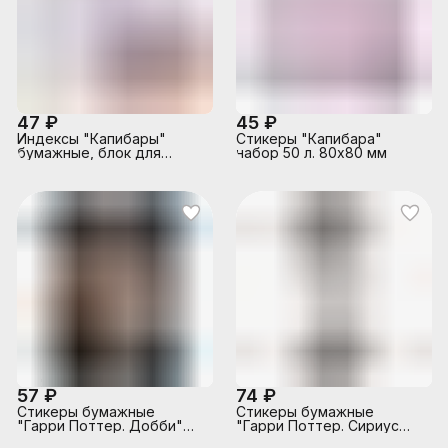
47 ₽
45 ₽
Индексы "Капибары"
Стикеры "Капибара"
бумажные, блок для
набор 50 л. 80х80 мм
записей с клеевым краем,
50 л., 45х45 мм, 6
дизайнов
57 ₽
74 ₽
Стикеры бумажные
Стикеры бумажные
"Гарри Поттер. Добби"
"Гарри Поттер. Сириус
90х130 мм, 30 листов
Блэк" 67х190 мм, 30