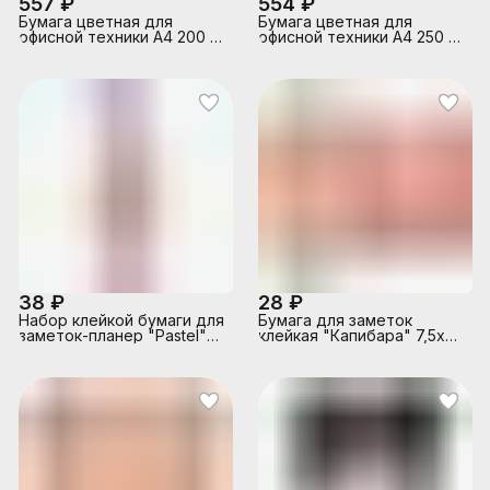
557 ₽
554 ₽
Бумага цветная для
Бумага цветная для
офисной техники A4 200 л,
офисной техники A4 250 л,
75 г/м² и 80 г/м², "Mix"
80 г/м², ассорти 10 цветов
ассорти 20 цветов (6
(5 интенсивных и 5
интенсивных, 4
пастельных цветов)
пастельных, 5 неоновых и
картонная подложка, в
5 цветов медиум)
термоусадочной пленке
картонная подложка, в
термоусадочной пленке
38 ₽
28 ₽
Набор клейкой бумаги для
Бумага для заметок
заметок-планер "Pastel"
клейкая "Капибара" 7,5х8
40x35 мм, 3x20 листов,
см, 30 листов
офсет 80 г/м², печать 4+0,
3 дизайна, в картонном
блистере и пластиковом
пакете с европодвесом