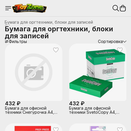
Бумага для оргтехники, блоки для записей
Офисные принадлежности
›
Бумага для оргтехники, блоки
Главная
›
Канцтовары, школьные принадлежности
›
для записей
Фильтры
Сортировка
432 ₽
432 ₽
Бумага для офисной
Бумага для офисной
техники Снегурочка А4,
техники SvetoCopy А4,
80г/м2, 500л.,
класс C, 80 г/м, 500л