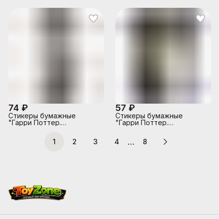
листов
74 ₽
57 ₽
Стикеры бумажные
Стикеры бумажные
"Гарри Поттер.
"Гарри Поттер.
Беллатрикс" 67х190 мм,
Дамблдор" 90х130 мм, 30
30 листов
листов
…
1
2
3
4
8