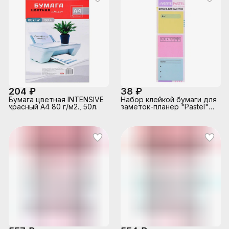
204 ₽
38 ₽
Бумага цветная INTENSIVE
Набор клейкой бумаги для
красный А4 80 г/м2., 50л.
заметок-планер "Pastel"
40x35 мм, 3x20 листов,
офсет 80 г/м², печать 4+0,
3 дизайна, в картонном
блистере и пластиковом
пакете с европодвесом