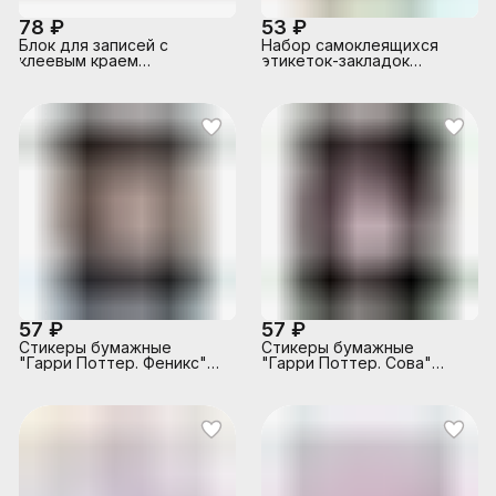
78 ₽
53 ₽
Блок для записей с
Набор самоклеящихся
клеевым краем
этикеток-закладок
"Капибара" 30 л. 70х90
"SigNature" пластиковые
мм, 4 дизайна в
полупрозрачные, 24x38
ассортименте
мм, 6x10 листов, 6
пастельных цвета, в
картонном блистере и
пластиковом пакете с
европодвесом
57 ₽
57 ₽
Стикеры бумажные
Стикеры бумажные
"Гарри Поттер. Феникс"
"Гарри Поттер. Сова"
90х130 мм, 30 листов
90х130 мм, 30 листов