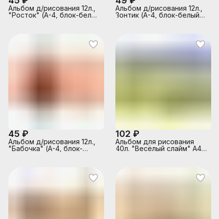
45 ₽
49 ₽
Альбом д/рисования 12л.,
Альбом д/рисования 12л.,
"Росток" (А-4, блок-белый
Зонтик (А-4, блок-белый
офсет 100гр/м2, обложка-
офсет 100гр/м2, обложка-
полноцв. печать,
полноцв. печать,
глянцевый УФ-лак, на
глянцевый УФ-лак, на
скрепке)
скрепке)
45 ₽
102 ₽
Альбом д/рисования 12л.,
Альбом для рисования
"Бабочка" (А-4, блок-
40л. "Весёлый слайм" А4
белый офсет 100гр/м2,
скрепка S
обложка-полноцв. печать,
глянцевый УФ-лак, на
скрепке)