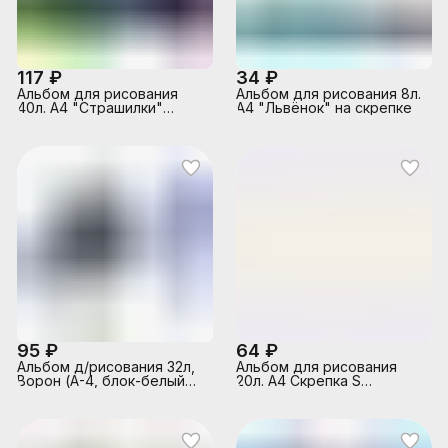
117 ₽
34 ₽
Альбом для рисования
Альбом для рисования 8л.
40л. А4 "Страшилки"
A4 "Львёнок" на скрепке
выборочный лак, склейка
с одной стороны
95 ₽
64 ₽
Альбом д/рисования 32л,
Альбом для рисования
Ворон (А-4, блок-белый
20л. А4 Скрепка S
офсет 100гр/м2, обложка -
Маленькие балеринки
полноцв.печать,
выборочный ТВИН-лак, на
скрепке)