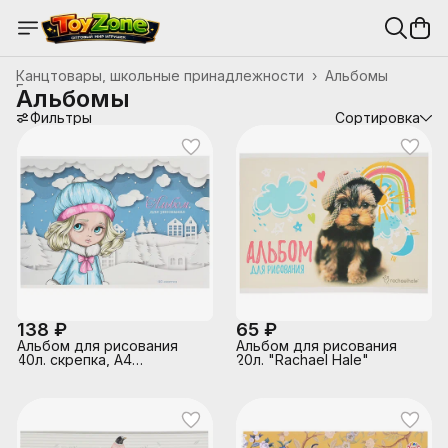
Канцтовары, школьные принадлежности
›
Альбомы
Главная
›
Альбомы
Фильтры
Сортировка
138 ₽
65 ₽
Альбом для рисования
Альбом для рисования
40л. скрепка, А4
20л. "Rachael Hale"
"Девочка-зима"