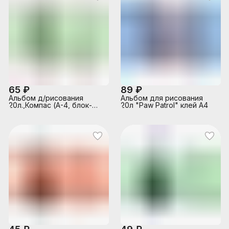
65 ₽
89 ₽
Альбом д/рисования
Альбом для рисования
20л.,Компас (А-4, блок-
20л "Paw Patrol" клей А4
белый офсет 100гр/м2,
обложка -
полноцв.печать,
глянцевый УФ-лак, на
скрепке)