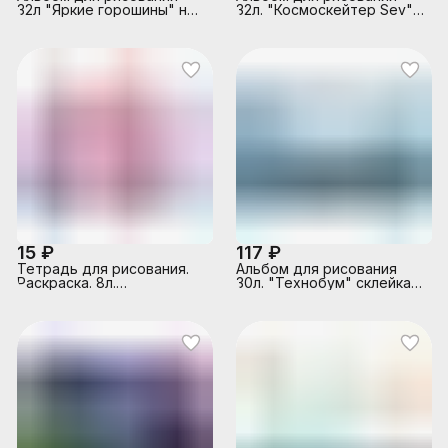
32л "Яркие горошины" на
32л. "Космоскейтер Sev"
гребне
клей, А4,
15 ₽
117 ₽
Тетрадь для рисования.
Альбом для рисования
Раскраска. 8л.
30л. "Технобум" склейка,
"Влюбленная парочка"
обложка. мел. картон.
офсет