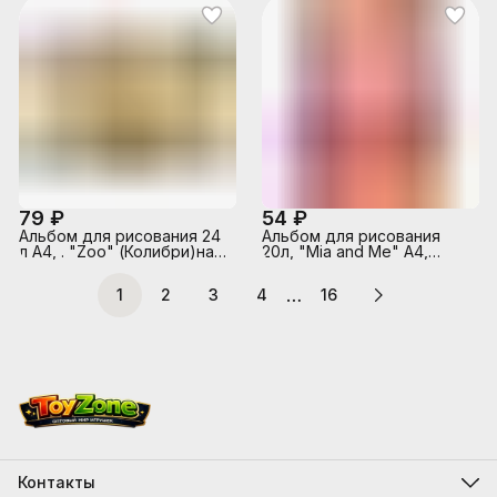
79 ₽
54 ₽
Альбом для рисования 24
Альбом для рисования
л А4, . "Zoo" (Колибри)на
20л, "Mia and Me" А4,
склейке
клей, твин УФ-лак
…
1
2
3
4
16
Контакты