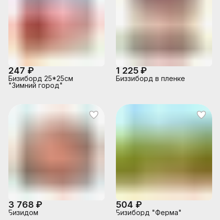
247 ₽
1 225 ₽
Бизиборд 25*25см
Биззиборд в пленке
"Зимний город"
3 768 ₽
504 ₽
Бизидом
Бизиборд "Ферма"