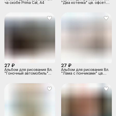
на скобе Prima Cat, А4
"Два котенка" цв. офсет.
обл.
27 ₽
27 ₽
Альбом для рисования 8л.
Альбом для рисования 8л.
"Гоночный автомобиль"
"Лама с пончиками" цв.
цв. офсет. обл.
офсет. обл.