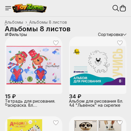
Альбомы
›
Альбомы 8 листов
Главная
›
Канцтовары, школьные принадлежности
›
Альбомы 8 листов
Фильтры
Сортировка
15 ₽
34 ₽
Тетрадь для рисования.
Альбом для рисования 8л.
Раскраска. 8л.
A4 "Львёнок" на скрепке
"Влюбленная парочка"
офсет