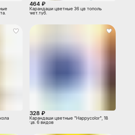
464 ₽
ные
Карандаши цветные 36 цв тополь
та.
мет.туб.
328 ₽
кола
Карандаши цветные "Happycolor", 18
цв. 6 видов