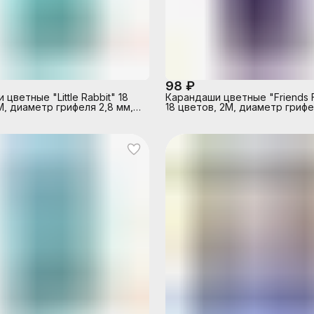
98 ₽
цветные "Little Rabbit" 18
Карандаши цветные "Friends 
М, диаметр грифеля 2,8 мм,
18 цветов, 2М, диаметр грифе
ные, в картонной коробке
мм, шестигранные, в картонн
коробке