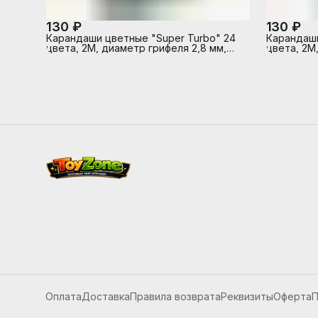
130 ₽
130 ₽
Карандаши цветные "Super Turbo" 24
Карандаши 
цвета, 2М, диаметр грифеля 2,8 мм,
цвета, 2М
шестигранные, в картонной коробке
шестигран
Оплата
Доставка
Правила возврата
Реквизиты
Оферта
П