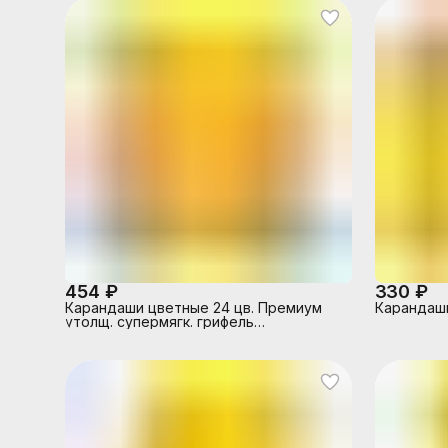
454 ₽
330 ₽
Карандаши цветные 24 цв. Премиум
Карандаши
утолщ. супермягк. грифель
трехгранные