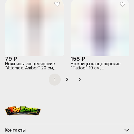
79 ₽
158 ₽
Ножницы канцелярские
Ножницы канцелярские
"Attomex. Amber" 20 см,
"Tattoo" 19 см,
пластиковые янтарные
двухцветные
кольца, в ПВХ чехле
прорезиненные кольца с
1
2
лепестками,
протравленная
гравировка на лезвиях, в
картонном блистере
Контакты