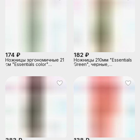
174 ₽
182 ₽
Ножницы эргономичные 21
Ножницы 210мм "Essentials
см "Essentials color"
Green", черные,
бирюзовые,
эргоном.ручки, карт.упак.с
асимметричные, в
европодвесом
блистере