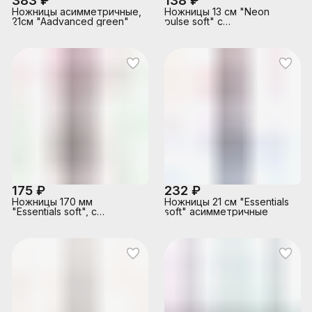
383 ₽
138 ₽
Ножницы асимметричные,
Ножницы 13 см "Neon
21см "Aadvanced green"
pulse soft" с
прорезиненными ручками,
симметричные, яркие
неоновые цвета
175 ₽
232 ₽
Ножницы 170 мм
Ножницы 21 см "Essentials
"Essentials soft", с
soft" асимметричные
прорезиненными ручками,
симметричные