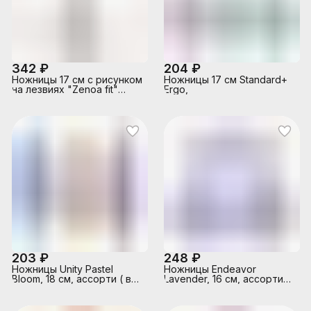
342 ₽
204 ₽
Ножницы 17 см с рисунком
Ножницы 17 см Standard+
на лезвиях "Zenoa fit"
Ergo,
обрезиненные ручки с
системой "антишок"
203 ₽
248 ₽
Ножницы Unity Pastel
Ножницы Endeavor
Bloom, 18 см, ассорти ( в
Lavender, 16 см, ассорти
блистере по 1 шт )
(в блистере по 1 шт.)