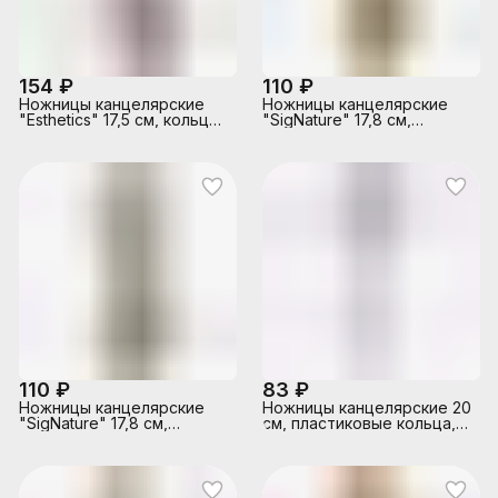
154 ₽
110 ₽
Ножницы канцелярские
Ножницы канцелярские
"Esthetics" 17,5 см, кольца
"SigNature" 17,8 см,
эргономичной формы из
двухцветные
пластика, цвет бургунди,
прорезиненные кольца, в
лезвия из нержавеющей
картонном блистере,
стали с титановым
цвет оливковый
покрытием в цвете
розовое золото, в
картонном подвесе
110 ₽
83 ₽
Ножницы канцелярские
Ножницы канцелярские 20
"SigNature" 17,8 см,
см, пластиковые кольца, в
двухцветные
пластиковом пакете
прорезиненные кольца, в
картонном блистере,
цвет пудрово-розовый