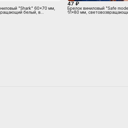
47 ₽
ниловый "Shark" 60x70 мм,
Брелок виниловый "Safe mode 
вращающий белый, в
61x80 мм, световозвращающи
ом пакете с подвесом
в пластиковом пакете