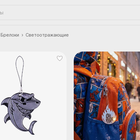
Брелоки
›
Светоотражающие