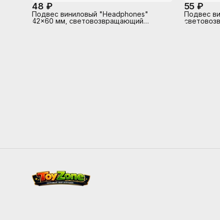
48 ₽
55 ₽
Подвес виниловый "Headphones"
Подвес ви
42x60 мм, световозвращающий
световоз
белый, в пластиковом пакете с
пластиков
подвесом