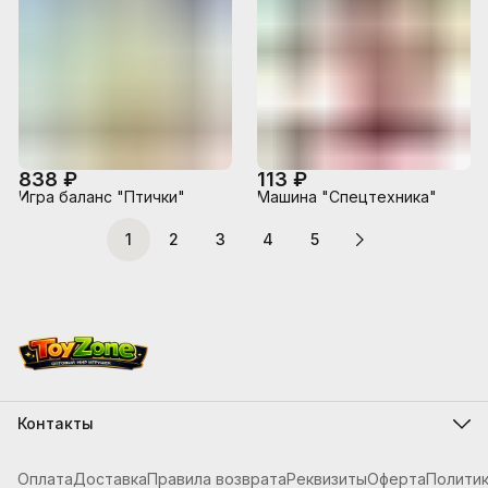
838 ₽
113 ₽
Игра баланс "Птички"
Машина "Спецтехника"
1
2
3
4
5
Контакты
Адрес
г.Костанай, ул. Складская 12
Оплата
Доставка
Правила возврата
Реквизиты
Оферта
Полити
Телефон