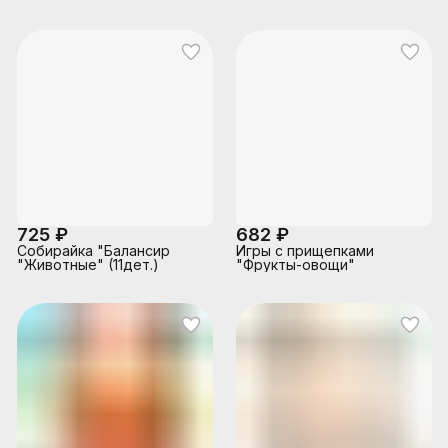
725 ₽
682 ₽
Собирайка "Балансир
Игры с прищепками
"Животные" (11дет.)
"Фрукты-овощи"