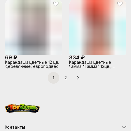
картонной коробке
картонной коробке
69 ₽
334 ₽
Карандаши цветные 12 цв.
Карандаши цветные
деревянные, европодвес
Гамма "Гамма" 12цв.,
супермягкие, увелич.
диаметр грифеля 4,0мм,
1
2
заточенные, картон. упак.,
европодвес
Контакты