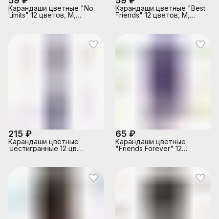
59 ₽
59 ₽
Карандаши цветные "No
Карандаши цветные "Best
Limits" 12 цветов, М,
Friends" 12 цветов, М,
диаметр грифеля 2,65 мм,
диаметр грифеля 2,65 мм,
шестигранные, в
шестигранные, в
картонной коробке
картонной коробке
215 ₽
65 ₽
Карандаши цветные
Карандаши цветные
шестигранные 12 цв.
"Friends Forever" 12
"Классика цвета"
цветов, 2М, диаметр
(деревянные) в тубусе с
грифеля 2,8 мм,
точилкой
шестигранные, в
картонной коробке