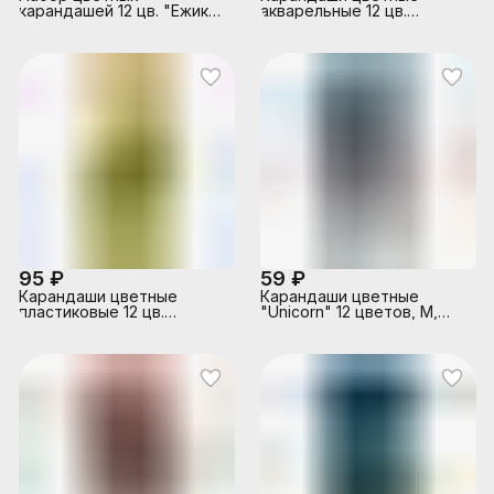
карандашей 12 цв. "Ежики
акварельные 12 цв.
с яблоком" деревянные
шестигранные длина
трехгранные
177мм, доп. 1 кисточка
95 ₽
59 ₽
Карандаши цветные
Карандаши цветные
пластиковые 12 цв.
"Unicorn" 12 цветов, М,
"Капибара" 177 мл,
диаметр грифеля 2,65 мм,
трехгранный корпус
шестигранные, в
картонной коробке