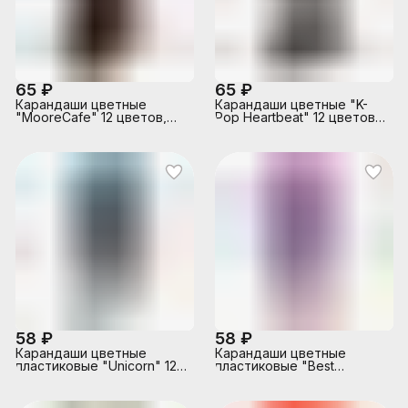
65 ₽
65 ₽
Карандаши цветные
Карандаши цветные "K-
"MooreCafe" 12 цветов,
Pop Heartbeat" 12 цветов,
2М, диаметр грифеля 2,8
2М, диаметр грифеля 2,8
мм, шестигранные, в
мм, шестигранные, в
картонной коробке
картонной коробке
58 ₽
58 ₽
Карандаши цветные
Карандаши цветные
пластиковые "Unicorn" 12
пластиковые "Best
цветов, 2М, диаметр
Friends" 12 цветов, 2М,
грифеля 2,65 мм,
диаметр грифеля 2,65 мм,
шестигранные, в
шестигранные, в