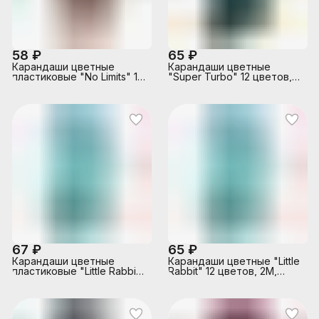
58 ₽
65 ₽
Карандаши цветные
Карандаши цветные
пластиковые "No Limits" 12
"Super Turbo" 12 цветов,
цветов, 2М, диаметр
2М, диаметр грифеля 2,8
грифеля 2,65 мм,
мм, шестигранные, в
шестигранные, в
картонной коробке
картонной коробке
67 ₽
65 ₽
Карандаши цветные
Карандаши цветные "Little
пластиковые "Little Rabbit"
Rabbit" 12 цветов, 2М,
12 цветов, 2М, диаметр
диаметр грифеля 2,8 мм,
грифеля 3 мм,
шестигранные, в
шестигранные,
картонной коробке
пластиковый корпус, в