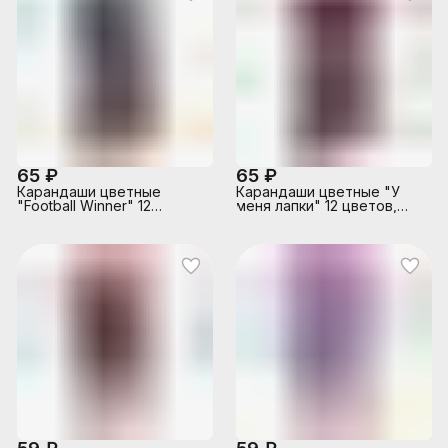
картонной коробке
65 ₽
65 ₽
Карандаши цветные
Карандаши цветные "У
"Football Winner" 12
меня лапки" 12 цветов,
цветов, 2М, диаметр
2М, диаметр грифеля 2,8
грифеля 2,8 мм,
мм, шестигранные, в
шестигранные, в
картонной коробке
картонной коробке