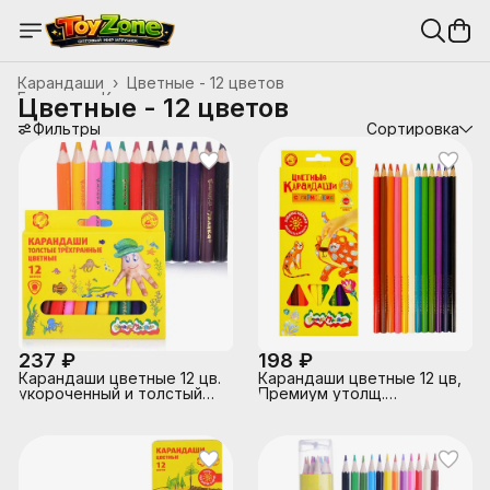
Карандаши
›
Цветные - 12 цветов
Главная
›
Канцтовары, школьные принадлежности
›
Цветные - 12 цветов
Фильтры
Сортировка
237 ₽
198 ₽
Карандаши цветные 12 цв.
Карандаши цветные 12 цв,
укороченный и толстый
Премиум утолщ.
корпус 3+
супермягк. грифель
трехгранные