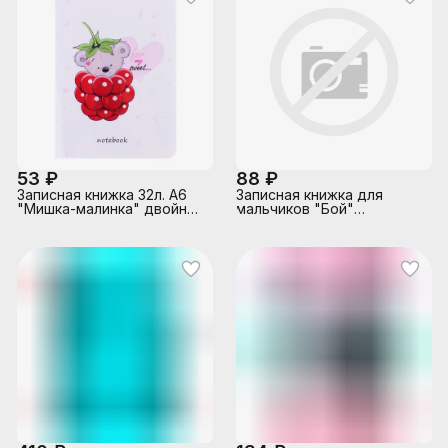
53 ₽
88 ₽
Записная книжка 32л. А6
Записная книжка для
"Мишка-малинка" двойная
мальчиков "Бой"
обложка с "Movie"
(130х210мм,
эффектом
56л,крепление-
скрепка,обложка-Софт
тач с выбор.УФ-лаком,
блок - линия, в две
краски, белый офсет)