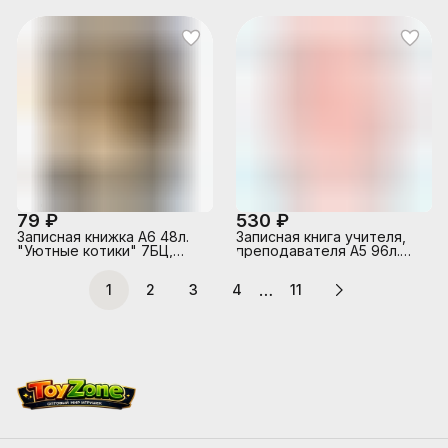
мелов. обл
79 ₽
530 ₽
Записная книжка А6 48л.
Записная книга учителя,
"Уютные котики" 7БЦ,
преподавателя А5 96л.
глянц. ламин., цвет. мелов.
"Рукопись"
обл
…
1
2
3
4
11