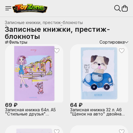
Записные книжки, престиж-блокноты
Анкеты, записные книжки, блокноты
›
Записные книжки, престиж-
Главная
›
Канцтовары, школьные принадлежности
›
блокноты
Фильтры
Сортировка
69 ₽
64 ₽
Записная книжка 64л. А5
Записная книжка 32 л. А6
"Стильные друзья"
"Щенок на авто" двойная
двойная обложка с
обложка, с "Movie"
"Movie" эффектом
эффектом