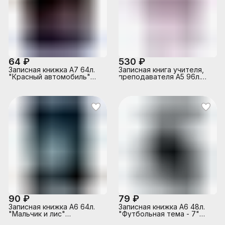
64 ₽
530 ₽
Записная книжка А7 64л.
Записная книга учителя,
"Красный автомобиль"
преподавателя А5 96л.
перепл. 7БЦ,
"Букет пионов"
глянц.ламинация
90 ₽
79 ₽
Записная книжка А6 64л.
Записная книжка А6 48л.
"Мальчик и лис"
"Футбольная тема - 7"
7БЦ,глянц.ламинирование,цвет.мелов.обл.
7БЦ, глянц. ламин., цвет.