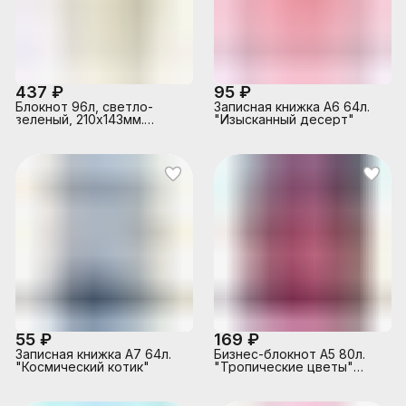
437 ₽
95 ₽
Блокнот 96л, светло-
Записная книжка А6 64л.
зеленый, 210х143мм.
"Изысканный десерт"
искусст. кожа
55 ₽
169 ₽
Записная книжка А7 64л.
Бизнес-блокнот А5 80л.
"Космический котик"
"Тропические цветы"
7БЦ,лён,цвет.мел.обл.,кругл.у