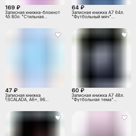
169 ₽
64 ₽
Записная книжка-блокнот
Записная книжка А7 64л.
А5 80л. "Стильная
"Футбольный мяч"
девушка"
перепл. 7БЦ,
7БЦ,лён,цвет.мел.обл.,кругл.углов
глянц.ламинация
47 ₽
60 ₽
Записная книжка
Записная книжка А7 48л.
ESCALADA, А6+, 96
"Футбольная тема"
л."Путешествие" ПВХ:
перепл. 7БЦ, глянц.
126x186 мм, мягкий
ламинация
переплёт