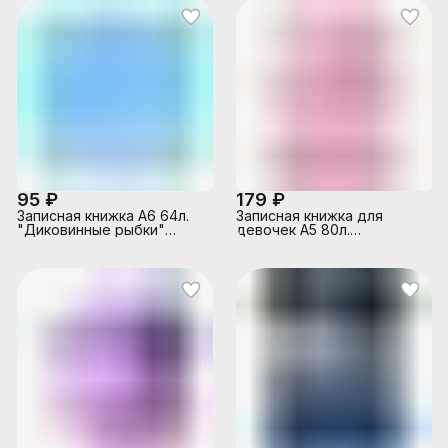
95 ₽
179 ₽
Записная книжка А6 64л.
Записная книжка для
"Диковинные рыбки"
девочек А5 80л.
7БЦ,глянц.ламинирование,
"Фламинго и цветы"
лен
перепл.7БЦ, твин-лак,
холодная фольга