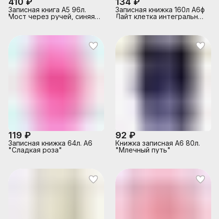
410 ₽
134 ₽
Записная книга А5 96л.
Записная книжка 160л А6ф
Мост через ручей, синяя,
Лайт клетка интегральный
кожзам,тиснен.,пус.бл
переплет- Кошарик-
119 ₽
92 ₽
Записная книжка 64л. А6
Книжка записная А6 80л.
"Сладкая роза"
"Млечный путь"