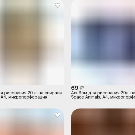
69 ₽
я рисования 20 л. на спирали
Альбом для рисования 20л. н
 А4, микроперфорация
Space Animals, А4, микропер