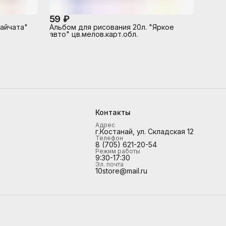
59 ₽
Зайчата"
Альбом для рисования 20л. "Яркое
авто" цв.мелов.карт.обл.
Контакты
Адрес
г.Костанай, ул. Складская 12
Телефон
8 (705) 621-20-54
Режим работы
9:30-17:30
Эл. почта
10store@mail.ru