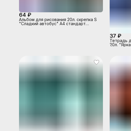
64 ₽
Альбом для рисования 20л. скрепка S
"Сладкий автобус" А4 стандарт
4+0+Твин лак
37 ₽
Тетрадь д
20л. "Ярк