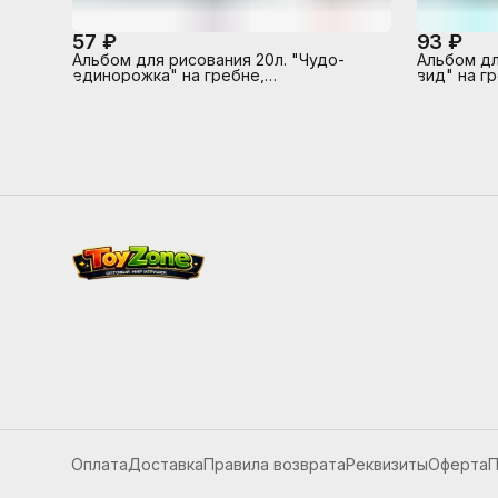
57 ₽
93 ₽
Альбом для рисования 20л. "Чудо-
Альбом дл
единорожка" на гребне,
вид" на гр
мел.цв.обл.,бл.
Оплата
Доставка
Правила возврата
Реквизиты
Оферта
П