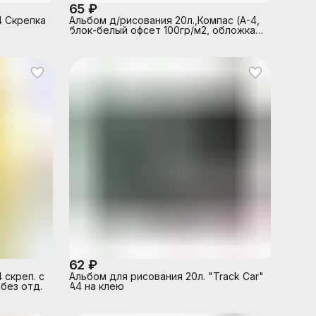
65 ₽
4 Скрепка
Альбом д/рисования 20л.,Компас (А-4,
блок-белый офсет 100гр/м2, обложка -
полноцв.печать, глянцевый УФ-лак, на
скрепке)
62 ₽
 скреп. с
Альбом для рисования 20л. "Track Car"
 без отд.
А4 на клею