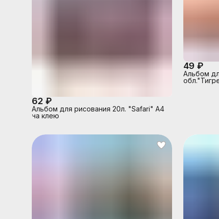
49 ₽
Альбом дл
обл."Тигр
62 ₽
Альбом для рисования 20л. "Safari" А4
на клею