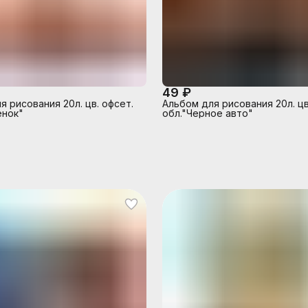
49 ₽
я рисования 20л. цв. офсет.
Альбом для рисования 20л. цв
енок"
обл."Черное авто"