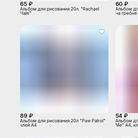
65 ₽
60 ₽
Альбом для рисования 20л. "Rachael
Альбом дл
Hale"
на гребне
89 ₽
54 ₽
Альбом для рисования 20л "Paw Patrol"
Альбом дл
клей А4
Me" А4, кл