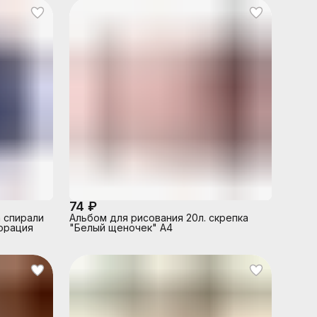
74 ₽
а спирали
Альбом для рисования 20л. скрепка
форация
"Белый щеночек" А4