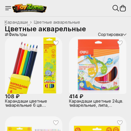
Карандаши
›
Цветные акварельные
Главная
›
Канцтовары, школьные принадлежности
›
Цветные акварельные
Фильтры
Сортировка
108 ₽
414 ₽
Карандаши цветные
Карандаши цветные 24цв.
акварельные 6 цв.
акварельные, липа,
шестигранные
коробка/европод.