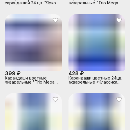
карандашей 24 цв. "Ярко"
акварельные "Trio Mega
заточенный
Soft" 18 цветов, 3М,
диаметр грифеля 3 мм,
шестигранные, с
кисточкой, в картонной
коробке
399 ₽
428 ₽
Карандаши цветные
Карандаши цветные 24цв.
акварельные "Trio Mega
акварельные «Классика
Soft" 24 цвета, 3М,
цвета» с кистью
диаметр грифеля 3 мм,
шестигранные, с
кисточкой, в картонной
коробке