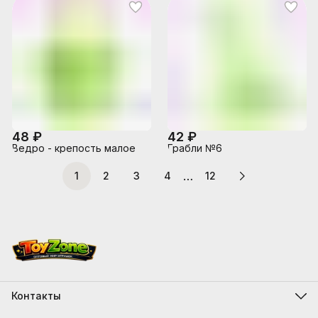
48 ₽
42 ₽
Ведро - крепость малое
Грабли №6
…
1
2
3
4
12
Контакты
Адрес