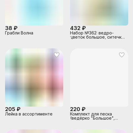
38 ₽
432 ₽
Грабли Волна
Набор №362: ведро-
цветок большое, ситечко-
цветок большое, лопатка
№5, грабельки №5,
формочки (краб №1 +
морской конёк + морская
звезда №1 + ракушка №1)
205 ₽
220 ₽
Лейка в ассортименте
Комплект для песка
(ведёрко "Большое",
лопатка, грабли,
2формочки) в сетке