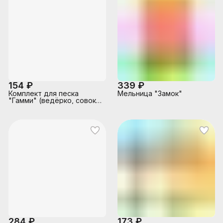
154 ₽
339 ₽
Комплект для песка
Мельница "Замок"
"Гамми" (ведёрко, совок,
2 формочки) в сетке
284 ₽
173 ₽