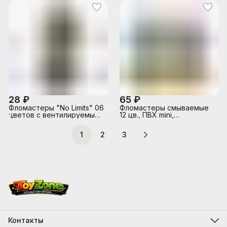
европодвесом
28 ₽
65 ₽
Фломастеры "No Limits" 06
Фломастеры смываемые
цветов с вентилируемым
12 цв., ПВХ mini,
колпачком, в пластиковом
европодвес
блистере
1
2
3
Контакты