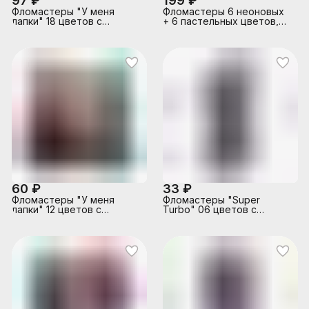
97 ₽
199 ₽
Фломастеры "У меня
Фломастеры 6 неоновых
лапки" 18 цветов с
+ 6 пастельных цветов,
вентилируемым
вентилируемый колпачок,
колпачком, в пластиковом
картонная коробка,
блистере
60 ₽
33 ₽
Фломастеры "У меня
Фломастеры "Super
лапки" 12 цветов с
Turbo" 06 цветов с
вентилируемым
вентилируемым
колпачком, в пластиковом
колпачком, в пластиковом
блистере
блистере