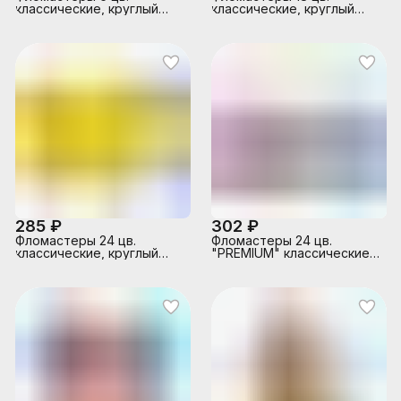
классические, круглый
классические, круглый
корпус, картонная
корпус, картонная
упаковка
упаковка
285 ₽
302 ₽
Фломастеры 24 цв.
Фломастеры 24 цв.
классические, круглый
"PREMIUM" классические,
корпус, картонная
вентилируемый колпачок,
упаковка
ПВХ-упаковка с
европодвесом