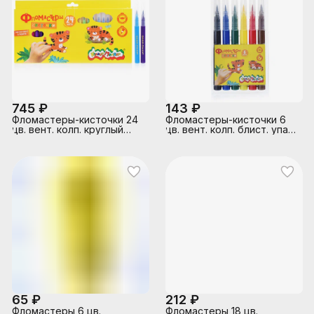
745 ₽
143 ₽
Фломастеры-кисточки 24
Фломастеры-кисточки 6
цв. вент. колп. круглый
цв. вент. колп. блист. упак.
корпус, картонная
круглый корпус
упаковка
65 ₽
212 ₽
Фломастеры 6 цв.
Фломастеры 18 цв.