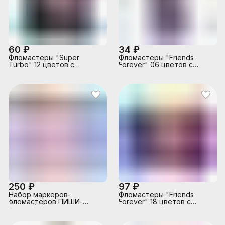
60 ₽
34 ₽
Фломастеры "Super
Фломастеры "Friends
Turbo" 12 цветов с
Forever" 06 цветов с
вентилируемым
вентилируемым
колпачком, в пластиковом
колпачком, в пластиковом
блистере
блистере
250 ₽
97 ₽
Набор маркеров-
Фломастеры "Friends
фломастеров ПИШИ-
Forever" 18 цветов с
СТИРАЙ (6 пастельных
вентилируемым
цветов в наборе) в
колпачком, в пластиковом
пластиковом пенале с
блистере