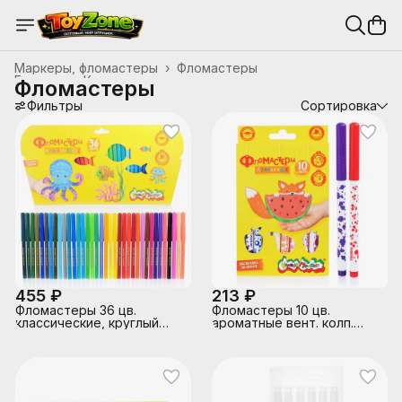
Маркеры, фломастеры
›
Фломастеры
Главная
›
Канцтовары, школьные принадлежности
›
Фломастеры
Фильтры
Сортировка
455 ₽
213 ₽
Фломастеры 36 цв.
Фломастеры 10 цв.
классические, круглый
ароматные вент. колп.
корпус, картонная
круглый корпус, с
упаковка
трехгранным захватом