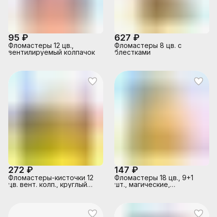
95 ₽
627 ₽
Фломастеры 12 цв.,
Фломастеры 8 цв. с
вентилируемый колпачок
блестками
272 ₽
147 ₽
Фломастеры-кисточки 12
Фломастеры 18 цв., 9+1
цв. вент. колп., круглый
шт., магические,
корпус
вент.колп.,блист. упак.,
кругл. корп., 3+