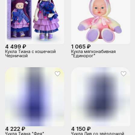
4 499 ₽
1 065 ₽
Кукла Тиана с кошечкой
Кукла мягконабивная
Черничкой
"Единорог"
4 222 ₽
4 150 ₽
Кукла Тиана "Фея"
Кукла Лив со звёздочкой