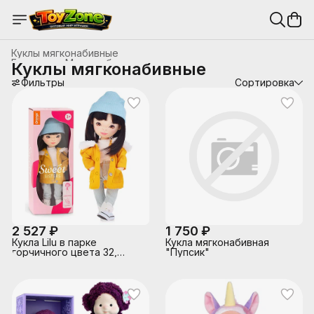
Куклы мягконабивные
Главная
›
Мягконабивные игрушки и аксессуары
›
Куклы мягконабивные
Фильтры
Сортировка
2 527 ₽
1 750 ₽
Кукла Lilu в парке
Кукла мягконабивная
горчичного цвета 32,
"Пупсик"
серия: Европейская зима