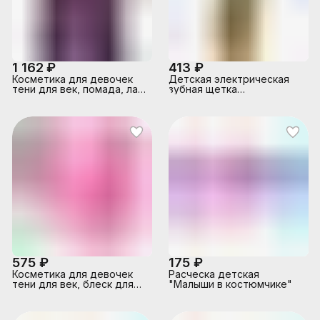
1 162 ₽
413 ₽
Косметика для девочек
Детская электрическая
тени для век, помада, лак
зубная щетка
для ногтей, блеск для губ,
"Чебурашка" желтая
ногти Cool Star
MASTER DENT
575 ₽
175 ₽
Косметика для девочек
Расческа детская
тени для век, блеск для
"Малыши в костюмчике"
губ Cool Star