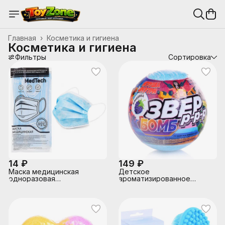
Главная
›
Косметика и гигиена
Косметика и гигиена
Фильтры
Сортировка
14 ₽
149 ₽
Маска медицинская
Детское
одноразовая
ароматизированное
нестерильная, модель
шипучее средство для
мом-1 (в упаковке 5шт)
ванн "Звер бомб"
ежевика 130 г