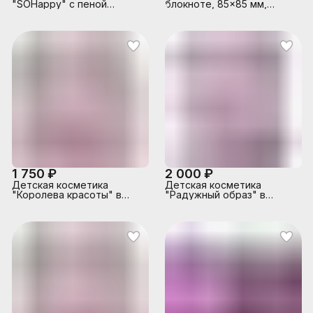
"SOHappy" с пеной
блокноте, 85x85 мм,
Апельсин и маракуйя
"Сказочные облака" 24
листа в наборе
1 750 ₽
2 000 ₽
Детская косметика
Детская косметика
"Королева красоты" в
"Радужный образ" в
коробке
коробке