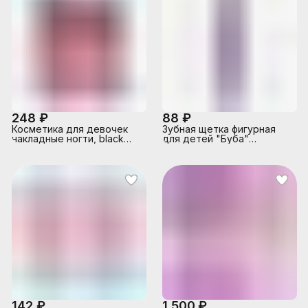
248 ₽
88 ₽
Косметика для девочек
Зубная щетка фигурная
накладные ногти, black
для детей "Буба"
pink Cool Star
фиолетовая Master Dent
142 ₽
1 500 ₽