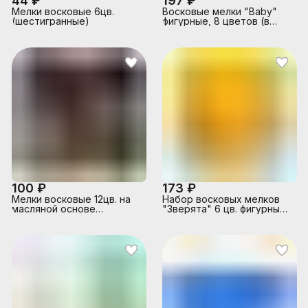
44 ₽
197 ₽
Мелки восковые 6цв.
Восковые мелки "Baby"
(шестигранные)
фигурные, 8 цветов (в
блистере с
европодвесом 8 шт)
100 ₽
173 ₽
Мелки восковые 12цв. на
Набор восковых мелков
масляной основе
"Зверята" 6 цв. фигурный
"Фантазия" (круглые)
40 мм
(классические+золотой+серебряный)