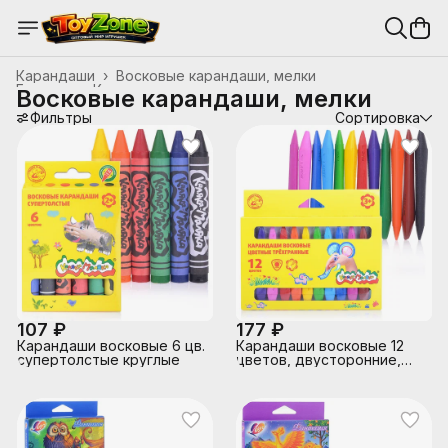
Карандаши
›
Восковые карандаши, мелки
Главная
›
Канцтовары, школьные принадлежности
›
Восковые карандаши, мелки
Фильтры
Сортировка
107 ₽
177 ₽
Карандаши восковые 6 цв.
Карандаши восковые 12
супертолстые круглые
цветов, двусторонние,
трехгранные