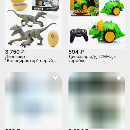
3 750 ₽
594 ₽
Динозавр
Динозавр р/у, 27MHz, в
"Велоцираптор" серый, р/
коробке
у, 27MHz, в коробке