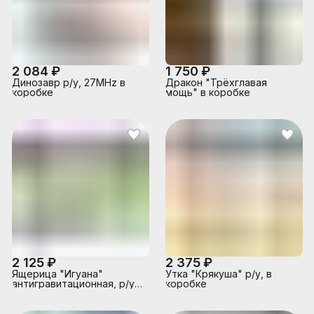
2 084 ₽
1 750 ₽
Динозавр р/у, 27MHz в
Дракон "Трёхглавая
коробке
мощь" в коробке
2 125 ₽
2 375 ₽
Ящерица "Игуана"
Утка "Крякуша" р/у, в
антигравитационная, р/у,
коробке
27 MHz, USB, в коробке