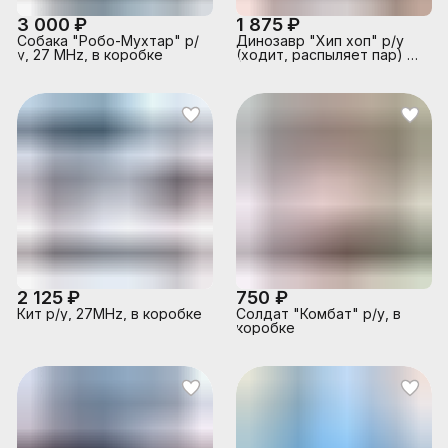
3 000 ₽
1 875 ₽
Собака "Робо-Мухтар" р/
Динозавр "Хип хоп" р/у
у, 27 MHz, в коробке
(ходит, распыляет пар) в
коробке
2 125 ₽
750 ₽
Кит р/у, 27MHz, в коробке
Солдат "Комбат" р/у, в
коробке