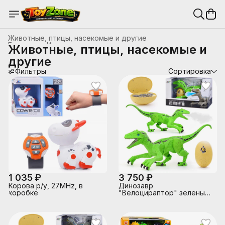
Животные, птицы, насекомые и другие
Главная
›
Игрушки на радиоуправлении
›
Животные, птицы, насекомые и
другие
Фильтры
Сортировка
1 035 ₽
3 750 ₽
Корова р/у, 27MHz, в
Динозавр
коробке
"Велоцираптор" зеленый,
р/у, 27MHz, в коробке