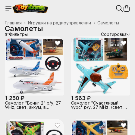
Главная
›
Игрушки на радиоуправлении
›
Самолеты
Самолеты
Фильтры
Сортировка
1 250 ₽
1 563 ₽
Самолет "Боинг-2" р/у, 27
Самолет "Счастливый
MHz, свет, аккум, в
курс" р/у, 27 MHz, (свет,
коробке
звук) в коробке