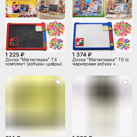
1 225 ₽
1 374 ₽
Доска "Магнитишка" Т4
Доска "Магнитишка" Т6 (с
комплект (азбука+ цифры)
маркерами азбука +
цифры)