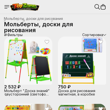
Мольберты, доски для рисования
Главная
›
Развивающие, обучающие игрушки
›
Мольберты, доски для
рисования
Фильтры
Сортировка
2 532 ₽
750 ₽
Мольберт "Доска знаний"
Доска для рисования
двусторонний (светофор)
магнитная, в коробке
(желто-красный)