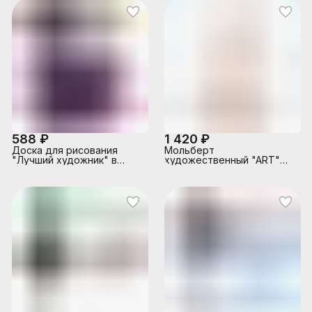
588 ₽
1 420 ₽
Доска для рисования
Мольберт
"Лучший художник" в
художественный "ART"
коробке
настольный, деревянный,
23x25x59 см,
максимальная высота
холста 43 см, с
возможностью
регулировки угла наклона,
в картонной коробке