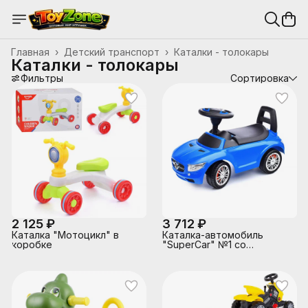
Главная
›
Детский транспорт
›
Каталки - толокары
Каталки - толокары
Фильтры
Сортировка
2 125 ₽
3 712 ₽
Каталка "Мотоцикл" в
Каталка-автомобиль
коробке
"SuperCar" №1 со
звуковым сигналом
(синяя)