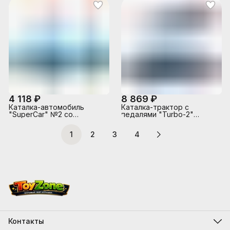
4 118 ₽
8 869 ₽
Каталка-автомобиль
Каталка-трактор с
"SuperCar" №2 со
педалями "Turbo-2"
звуковым сигналом
(синяя) с полуприцепом
(бирюзовая)
1
2
3
4
Контакты