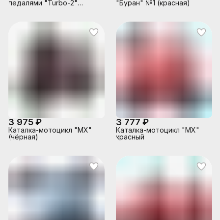
педалями "Turbo-2"
"Буран" №1 (красная)
(жёлтая) с полуприцепом
3 975 ₽
3 777 ₽
Каталка-мотоцикл "МХ"
Каталка-мотоцикл "МХ"
(чёрная)
красный