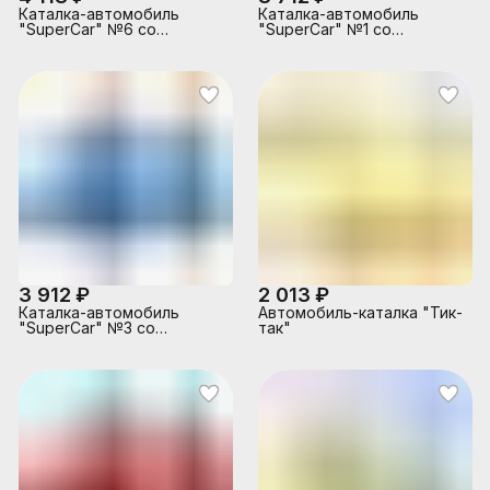
Каталка-автомобиль
Каталка-автомобиль
"SuperCar" №6 со
"SuperCar" №1 со
звуковым сигналом
звуковым сигналом
(белая)
(розовая)
3 912 ₽
2 013 ₽
Каталка-автомобиль
Автомобиль-каталка "Тик-
"SuperCar" №3 со
так"
звуковым сигналом
(голубая)