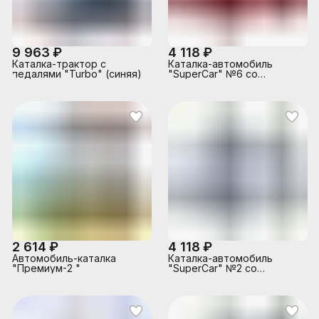
9 963 ₽
4 118 ₽
Каталка-трактор с
Каталка-автомобиль
педалями "Turbo" (синяя)
"SuperCar" №6 со
звуковым сигналом
(красная)
2 614 ₽
4 118 ₽
Автомобиль-каталка
Каталка-автомобиль
"Премиум-2 "
"SuperCar" №2 со
звуковым сигналом
(белая)