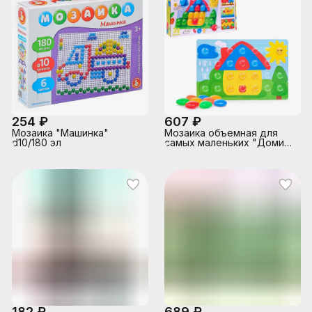
254 ₽
607 ₽
Мозаика "Машинка"
Мозаика объемная для
d10/180 эл
самых маленьких "Домик"
d40/5 цв/ 31 эл BABY TOYS
182 ₽
689 ₽