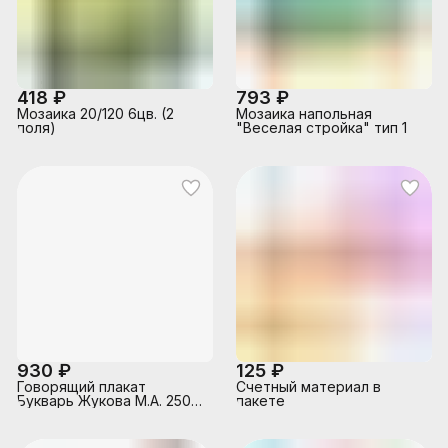
418 ₽
793 ₽
Мозаика 20/120 6цв. (2
Мозаика напольная
поля)
"Веселая стройка" тип 1
930 ₽
125 ₽
Говорящий плакат
Счетный материал в
Букварь Жукова М.А. 250
пакете
песен,загадок,звуков.кор.бат.