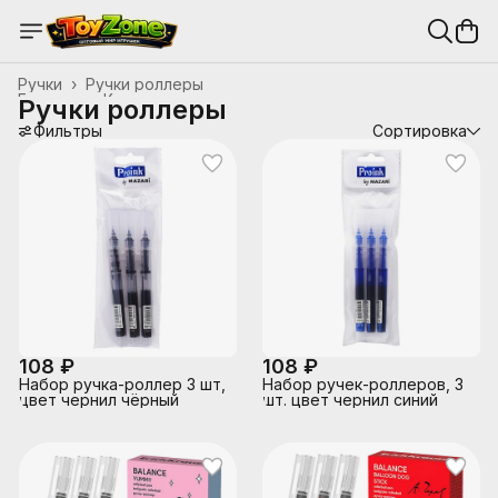
Ручки
›
Ручки роллеры
Главная
›
Канцтовары, школьные принадлежности
›
Ручки роллеры
Фильтры
Сортировка
108 ₽
108 ₽
Набор ручка-роллер 3 шт,
Набор ручек-роллеров, 3
цвет чернил чёрный
шт. цвет чернил синий