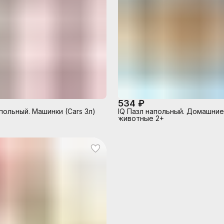
534 ₽
польный. Машинки (Cars 3л)
IQ Пазл напольный. Домашние
животные 2+