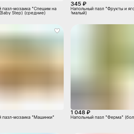
345 ₽
 пазл-мозаика "Спешим на
Напольный пазл "Фрукты и яг
(Baby Step) (средние)
(малый)
1 048 ₽
 пазл-мозаика "Машинки"
Напольный пазл "Ферма" (бо