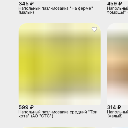
345 ₽
459 ₽
Напольный пазл-мозаика "На ферме"
Напольный
(малый)
помощь!" 
599 ₽
314 ₽
Напольный пазл-мозаика средний "Три
Напольный
кота" (АО "СТС")
(малый)