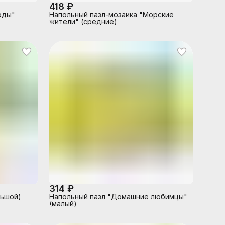
418 ₽
оды"
Напольный пазл-мозаика "Морские
жители" (средние)
314 ₽
льшой)
Напольный пазл "Домашние любимцы"
(малый)