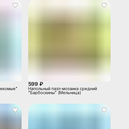
599 ₽
секомые"
Напольный пазл-мозаика средний
"Барбоскины" (Мельница)