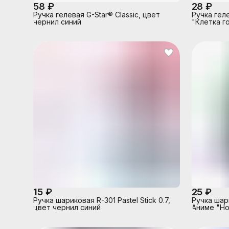
58 ₽
28 ₽
Ручка гелевая G-Star® Classic, цвет
Ручка гел
чернил синий
"Клетка г
резинкой 
синий, 0,
15 ₽
25 ₽
Ручка шариковая R-301 Pastel Stick 0.7,
Ручка шар
цвет чернил синий
Аниме "Но
синий, 0.