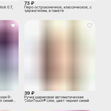
73 ₽
ick 0.7,
Перо остроконечное, классическое, с
держателем, в пакете
39 ₽
кая R-
Ручка шариковая автоматическая
ил синий
ColorTouch® Lime, цвет чернил синий