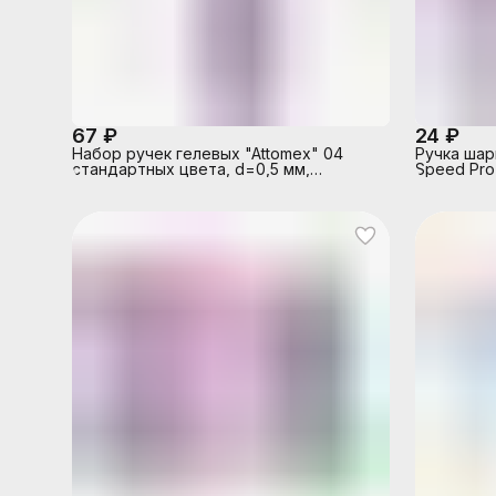
67 ₽
24 ₽
Набор ручек гелевых "Attomex" 04
Ручка шари
стандартных цвета, d=0,5 мм,
Speed Pro
прозрачный корпус с металлическим
письмо, ч
наконечником, сменный стержень, в
игольчаты
пластиковом блистере
корпус с 
цвета кор
стержень,
маркировк