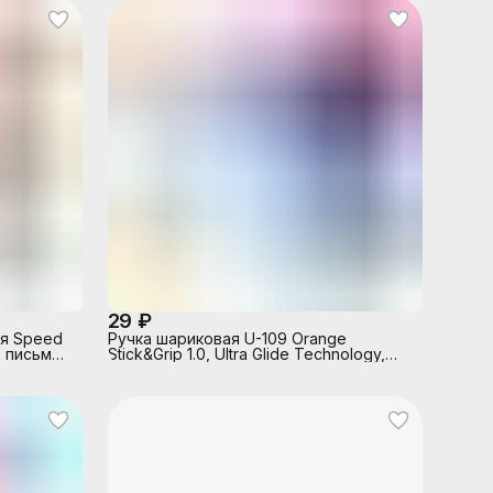
29 ₽
ия Speed
Ручка шариковая U-109 Orange
е письмо,
Stick&Grip 1.0, Ultra Glide Technology,
цвет чернил синий
етной
телем,
ный
убе