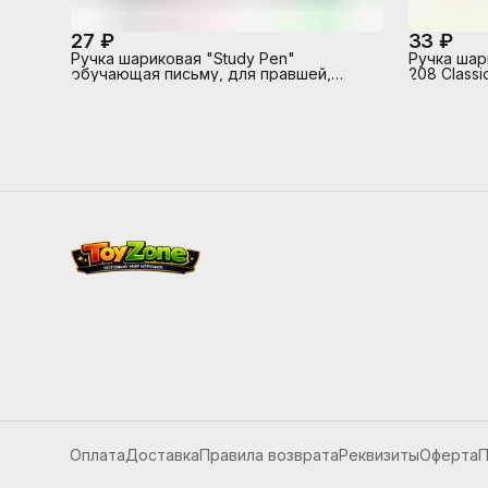
27 ₽
33 ₽
Ручка шариковая "Study Pen"
Ручка шар
обучающая письму, для правшей,
208 Classic
d=0,7 мм, с каучуковым держателем,
Technolog
сменный стержень, с индивидуальной
маркировкой, синие чернила
Оплата
Доставка
Правила возврата
Реквизиты
Оферта
П