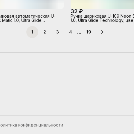
32 ₽
иковая автоматическая U-
Ручка шариковая U-109 Neon S
 Matic 1.0, Ultra Glide
1.0, Ultra Glide Technology, цв
y, цвет чернил синий
синий
…
1
2
3
4
19
олитика конфиденциальности