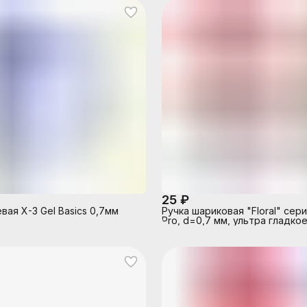
25 ₽
вая X-3 Gel Basics 0,7мм
Ручка шариковая "Floral" сер
Pro, d=0,7 мм, ультра гладко
чернила на масляной основе,
игольчатый пишущий узел, цв
корпус с пластиковым держа
цвета корпуса ассорти, смен
стержень, индивидуальная
маркировка, в пластиковой т