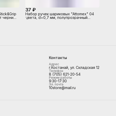
37 ₽
tick&Grip
Набор ручек шариковых "Attomex" 04
ет чернил
цвета, d=0,7 мм, полупрозрачный
корпус c металлическим
наконечником, сменный стержень, в
пластиковом блистере
Контакты
Адрес
г.Костанай, ул. Складская 12
Телефон
8 (705) 621-20-54
Режим работы
9:30-17:30
Эл. почта
10store@mail.ru