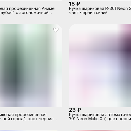
18 ₽
евая прорезиненная Аниме
Ручка шариковая R-301 Neon St
олубая" с эргономичной
цвет чернил синий
для пальцев цвет чернил
5 мм в пластиковом тубусе
23 ₽
иковая прорезиненная
Ручка шариковая автоматичес
чной город", цвет чернил
301 Neon Matic 0.7, цвет черн
7мм, в друме
(в коробке по 50 штук)