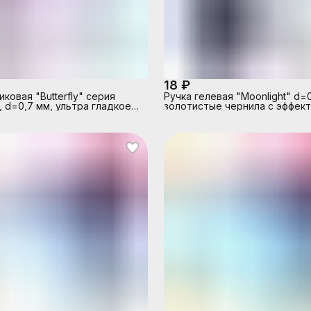
18 ₽
ковая "Butterfly" серия
Ручка гелевая "Moonlight" d=
, d=0,7 мм, ультра гладкое
золотистые чернила с эффек
ернила на масляной основе,
Highlighter, для рисования на
й пишущий узел, цветной
бумаге, прозрачный корпус с
пластиковым держателем,
металлическим наконечником
пуса ассорти, сменный
сменный стержень, индивиду
 индивидуальная
маркировка
а, синяя