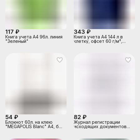
117 ₽
343 ₽
Книга учета А4 96л. линия
Книга учета A4 144 л в
"Зеленый"
клетку, офсет 60 г/м²,
92% белизна, твердая
обложка из бумвинила,
тиснение фольгой
54 ₽
82 ₽
Блокнот 60л. на клею
Журнал регистрации
"MEGAPOLIS Blanc" А4, без
исходящих документов
линовки
A4 (195х290 мм) 48 л,
офсет 55-60 г/м², 90%
белизна, обложка