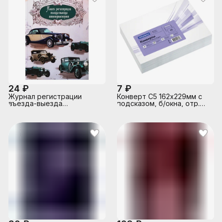
24 ₽
7 ₽
Журнал регистрации
Конверт C5 162х229мм с
въезда-выезда
подсказом, б/окна, отр.
автотранспорта 96л, А4
лента, внутренняя
7БЦ под глянц.пл, офсет
запечатка, термоусадка