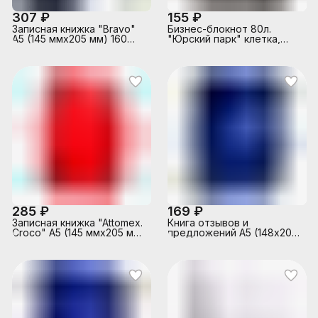
307 ₽
155 ₽
Записная книжка "Bravo"
Бизнес-блокнот 80л.
A5 (145 ммx205 мм) 160
"Юрский парк" клетка,
стр, белая бумага 70 г/м²
мат. лам. + тис. золотой
в клетку, синяя
фольгой, A5+
285 ₽
169 ₽
Записная книжка "Attomex.
Книга отзывов и
Croco" A5 (145 ммx205 мм)
предложений A5 (148х208
160 стр, белая бумага 70
мм), 96 л, офсет 55-60 г/
г/м² в клетку, красный
м², 90% белизна, твердая
обложка бумвинил +
тиснение фольгой/47503