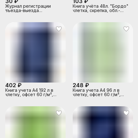
30 ₽
103 ₽
Журнал регистрации
Книга учёта 48л. "Бордо"
въезда-выезда
клетка, скрепка, обл.-
автотранспорта 96л, А4
картон хромер., блок-
7БЦ под глянц.пл, офсет
офсет, 200х275
402 ₽
248 ₽
Книга учета A4 192 л в
Книга учета A4 96 л в
клетку, офсет 60 г/м²,
клетку, офсет 60 г/м²,
92% белизна, твердая
92% белизна, твердая
обложка из бумвинила,
обложка 7БЦ, матовая
тиснение фольгой
ламинация