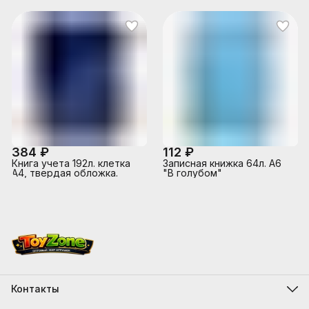
60 г/м², 90% белизна,
офсет 55-60 г/м², 90%
твердая обложка
белизна, твердая
бумвинил + тиснение
обложка бумвинил +
фольгой/1325507
тиснение фольгой/1325505
384 ₽
112 ₽
Книга учета 192л. клетка
Записная книжка 64л. А6
A4, твердая обложка.
"В голубом"
Контакты
Адрес