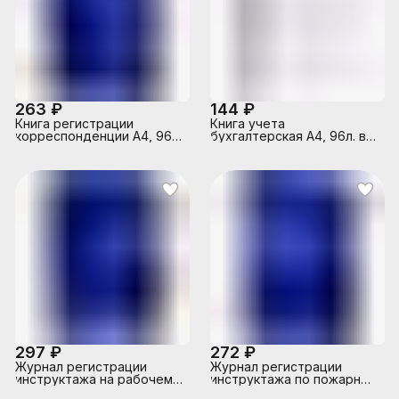
263 ₽
144 ₽
Книга регистрации
Книга учета
корреспонденции A4, 96
бухгалтерская A4, 96л. в
л, офсет 55-60 г/м², 90%
клетку, обложка из
белизна, твердая
немелованного картона.
обложка бумвинил +
тиснение фольгой
297 ₽
272 ₽
Журнал регистрации
Журнал регистрации
инструктажа на рабочем
инструктажа по пожарной
месте A4, 96 л, офсет 55-
безопасности A4, 96 л,