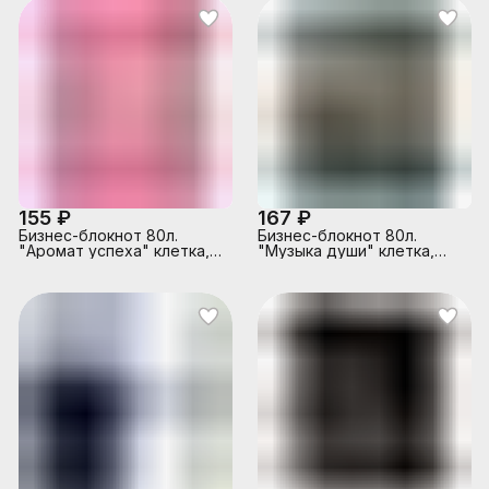
немелованный картон 220
г/м² /457584
155 ₽
167 ₽
Бизнес-блокнот 80л.
Бизнес-блокнот 80л.
"Аромат успеха" клетка,
"Музыка души" клетка,
мат. лам. + тис. золотой
матовая ламинация +
фольгой, A5+
выборочный лак