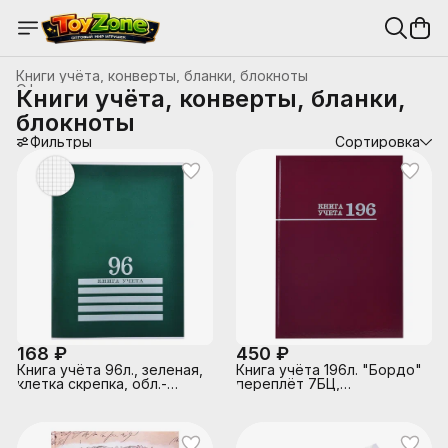
Книги учёта, конверты, бланки, блокноты
Офисные принадлежности
›
Книги учёта, конверты, бланки,
Главная
›
Канцтовары, школьные принадлежности
›
блокноты
Фильтры
Сортировка
168 ₽
450 ₽
Книга учёта 96л., зеленая,
Книга учёта 196л. "Бордо"
клетка скрепка, обл.-
переплёт 7БЦ,
картон хромер., блок-
глянц.ламин., блок-офсет,
офсет, 200х275
200х275