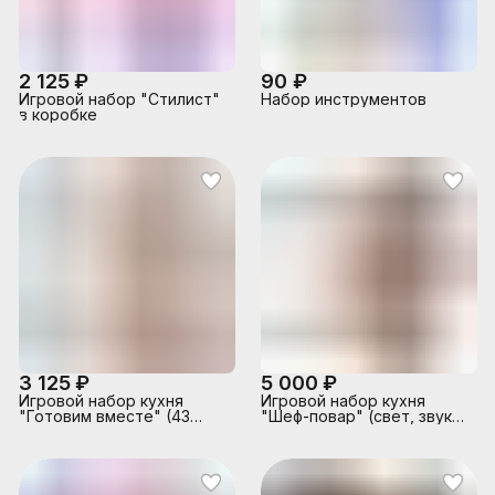
2 125 ₽
90 ₽
Игровой набор "Стилист"
Набор инструментов
в коробке
3 125 ₽
5 000 ₽
Игровой набор кухня
Игровой набор кухня
"Готовим вместе" (43
"Шеф-повар" (свет, звук)
предмета) (свет, звук) в
в коробке
коробке