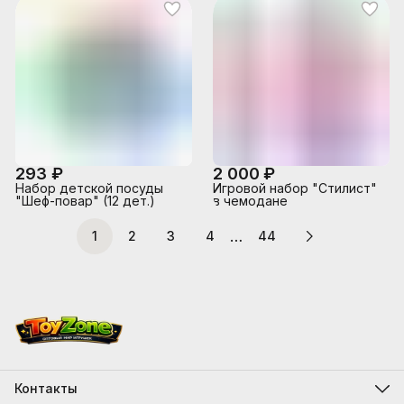
293 ₽
2 000 ₽
Набор детской посуды
Игровой набор "Стилист"
"Шеф-повар" (12 дет.)
в чемодане
…
1
2
3
4
44
Контакты