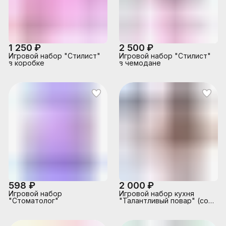
1 250 ₽
2 500 ₽
Игровой набор "Стилист"
Игровой набор "Стилист"
в коробке
в чемодане
598 ₽
2 000 ₽
Игровой набор
Игровой набор кухня
"Стоматолог"
"Талантливый повар" (со
светом) в коробке