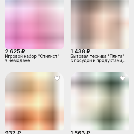
2 625 ₽
1 438 ₽
Игровой набор "Стилист"
Бытовая техника "Плита"
в чемодане
с посудой и продуктами, в
коробке (цвет бежевый)
937 ₽
1 563 ₽