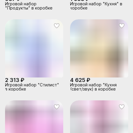
Игровой набор
Игровой набор "Кухня" в
"Продукты" в коробке
коробке
2 313 ₽
4 625 ₽
Игровой набор "Стилист"
Игровой набор "Кухня
в коробке
(свет/звук) в коробке