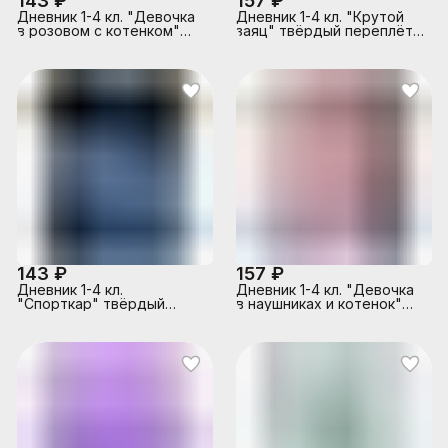
143 ₽
157 ₽
Дневник 1-4 кл. "Девочка
Дневник 1-4 кл. "Крутой
в розовом с котенком"
заяц" твёрдый переплёт
твёрдый переплёт 7БЦ,
7БЦ, А5+, 48 л., тиснение
А5+, 48 л
цветной фольгой
143 ₽
157 ₽
Дневник 1-4 кл.
Дневник 1-4 кл. "Девочка
"Спорткар" твёрдый
в наушниках и котенок"
переплёт 7БЦ, А5+, 48 л.,
твёрдый переплёт 7БЦ,
глянцевая ламинация
А5+, 48л.