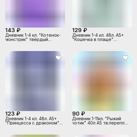
143 ₽
129 ₽
Дневник 1-4 кл. "Котенок-
Дневник 1-4 кл. 48л. А5+
монстрик" твёрдый
"Кошечка в плаще"
переплёт 7БЦ, А5+, 48 л.,
твёрдый переплёт,
глянцевая ламинация
глянцевая ламин.
123 ₽
90 ₽
Дневник 1-4 кл. 48л. А5+
Дневник 1-11кл. "Рыжий
"Принцесса с драконом"
котик" 40л А5 тв.переплет
твёрдый переплёт,
глянц. ламин.
тиснение фольга, гл.лам.