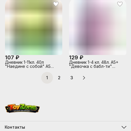
107 ₽
129 ₽
Дневник 1-11кл. 40л
Дневник 1-4 кл. 48л. А5+
"Наедине с собой" А5
"Девочка с бабл-ти"
тв.переплет ламинация
твёрдый переплёт 7БЦ,
Soft-touch
тиснение цв. фольгой,
1
2
3
гл.ламин
Контакты