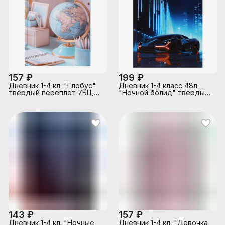
157 ₽
199 ₽
Дневник 1-4 кл. "Глобус"
Дневник 1-4 класс 48л.
твёрдый переплёт 7БЦ,
"Ночной болид" твёрдый
А5+, 48 л., глянцевая
переплёт 7БЦ, печать по
ламинация
фольге, глянцевая
ламинация
143 ₽
157 ₽
Дневник 1-4 кл. "Ночные
Дневник 1-4 кл. "Девочка