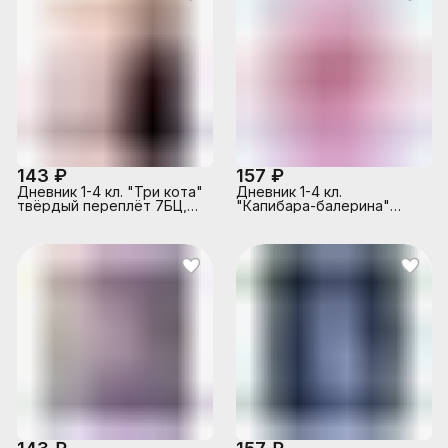
143 ₽
157 ₽
Дневник 1-4 кл. "Три кота"
Дневник 1-4 кл.
твёрдый переплёт 7БЦ,
"Капибара-балерина"
А5+, 48 л., глянцевая
твёрдый переплёт 7БЦ,
ламинация
А5+, 48 л., тиснение
цветной фольгой