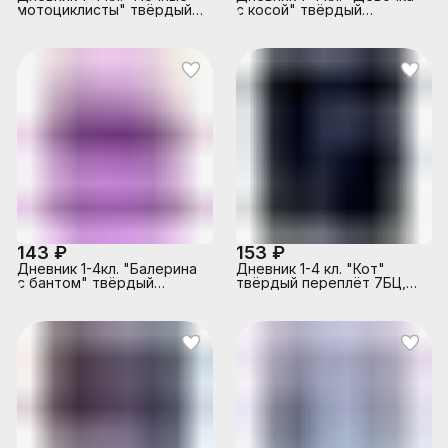
мотоциклисты" твёрдый
с косой" твёрдый
переплёт 7БЦ, А5+, 48 л.,
переплёт 7БЦ, А5+, 48 л.,
глянцевая ламинация
тиснение цветной
фольгой
143 ₽
153 ₽
Дневник 1-4кл. "Балерина
Дневник 1-4 кл. "Кот"
с бантом" твёрдый
твёрдый переплёт 7БЦ,
переплёт 7БЦ, А5+, 48 л.,
А5+, 48 л., печать по
глянцевая ламинация
фольге, глянцевая
ламинация