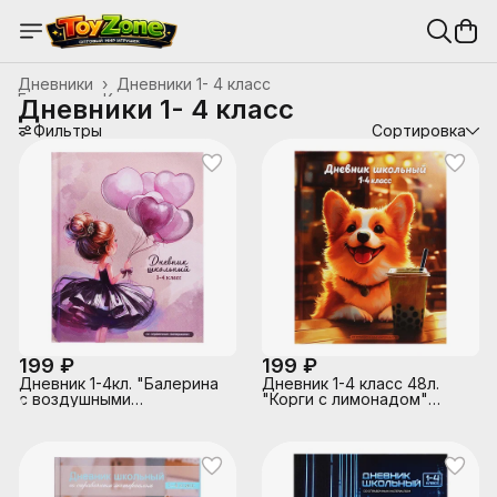
Дневники
›
Дневники 1- 4 класс
Главная
›
Канцтовары, школьные принадлежности
›
Дневники 1- 4 класс
Фильтры
Сортировка
199 ₽
199 ₽
Дневник 1-4кл. "Балерина
Дневник 1-4 класс 48л.
с воздушными
"Корги с лимонадом"
шариками"твёрдый
твёрдый переплёт 7БЦ,
переплёт 7БЦ, печать по
печать по фольге,
фольге, глянц. лами
глянцевая ламинац