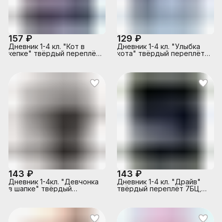
157 ₽
129 ₽
Дневник 1-4 кл. "Кот в
Дневник 1-4 кл. "Улыбка
кепке" твёрдый переплёт
кота" твёрдый переплёт
7БЦ, А5+, 48 л., тиснение
7БЦ, А5+, 48 л., глянцевая
цветной фольгой
ламинация
143 ₽
143 ₽
Дневник 1-4кл. "Девчонка
Дневник 1-4 кл. "Драйв"
в шапке" твёрдый
твёрдый переплёт 7БЦ,
переплёт 7БЦ, А5+, 48 л.,
А5+, 48 л., глянцевая
глянцевая ламинация
ламинация