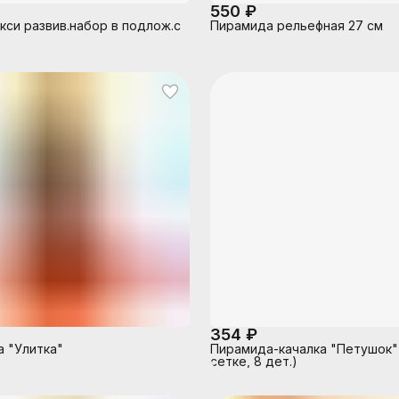
550 ₽
кси развив.набор в подлож.с
Пирамида рельефная 27 см
354 ₽
 "Улитка"
Пирамида-качалка "Петушок" 
сетке, 8 дет.)