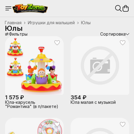
Главная
›
Игрушки для малышей
›
Юлы
Юлы
Фильтры
Сортировка
1 575 ₽
354 ₽
Юла-карусель
Юла малая с музыкой
"Романтика" (в п/пакете)