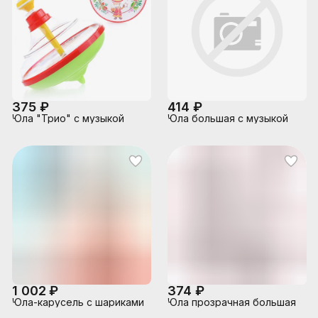
375 ₽
414 ₽
Юла "Трио" с музыкой
Юла большая с музыкой
1 002 ₽
374 ₽
Юла-карусель с шариками
Юла прозрачная большая