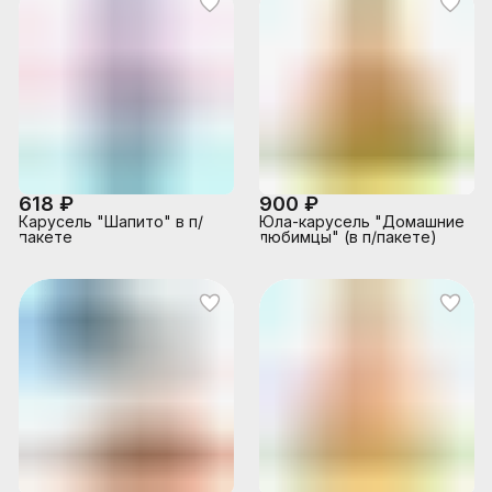
618 ₽
900 ₽
Карусель "Шапито" в п/
Юла-карусель "Домашние
пакете
любимцы" (в п/пакете)