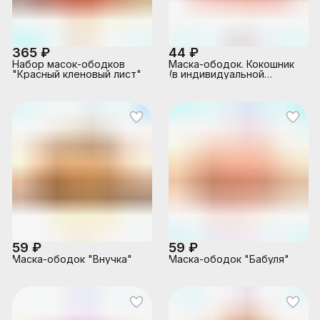
365 ₽
44 ₽
Набор масок-ободков
Маска-ободок. Кокошник
"Красный кленовый лист"
(в индивидуальной
упаковке с
европодвесом)
59 ₽
59 ₽
Маска-ободок "Внучка"
Маска-ободок "Бабуля"