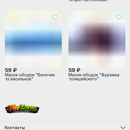
59 ₽
59 ₽
Маска-ободок "Веночек
Маска-ободок "Фуражка
из васильков"
полицейского"
Контакты