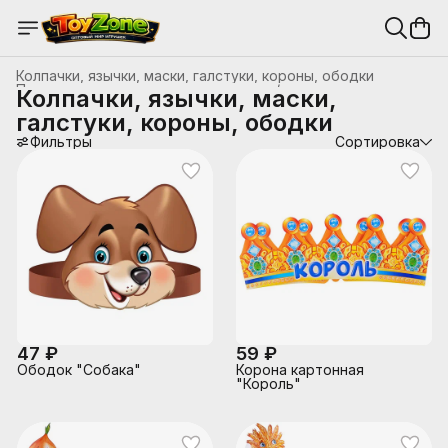
Колпачки, язычки, маски, галстуки, короны, ободки
Подарочная упаковка, аксессуары д/праздника
›
Колпачки, язычки, маски,
Главная
›
Товары для праздника и упаковка
›
галстуки, короны, ободки
Фильтры
Сортировка
47 ₽
59 ₽
Ободок "Собака"
Корона картонная
"Король"