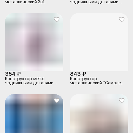
металлический 3в1
подвижными деталями
"Боевая техника "
"Самолет"
354 ₽
843 ₽
Конструктор мет.с
Конструктор
подвижными деталями
металлический "Самолет-
"Вертолет"
невидимка"