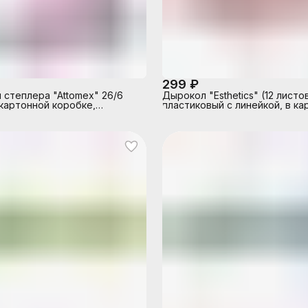
299 ₽
 степлера "Attomex" 26/6
Дырокол "Esthetics" (12 листо
 картонной коробке,
пластиковый с линейкой, в ка
нные
коробке, цвет лавандово-пе
с металлической базой цвета
розового золота