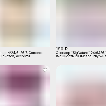
190 ₽
лер №24/6, 26/6 Compact
Степлер "SigNature" 24/6&26/
0 листов, ассорти
(мощность 20 листов, глубин
скрепления 60 мм) пластиков
картонной коробке, цвет пуд
розовый