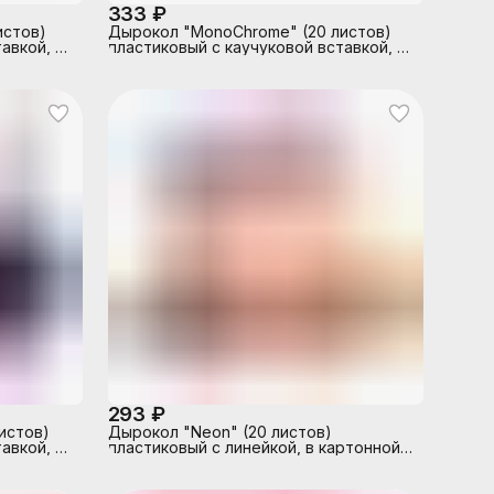
333 ₽
истов)
Дырокол "MonoChrome" (20 листов)
авкой, с
пластиковый с каучуковой вставкой, с
е,
линейкой, в картонной коробке,
черный с неоновым желтым
293 ₽
истов)
Дырокол "Neon" (20 листов)
авкой, с
пластиковый с линейкой, в картонной
е,
коробке, неоновый оранжевый