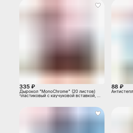
335 ₽
88 ₽
Дырокол "MonoChrome" (20 листов)
Антистепл
пластиковый с каучуковой вставкой, с
линейкой, в картонной коробке,
черный с неоновым оранжевым