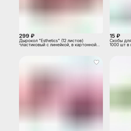
299 ₽
15 ₽
Дырокол "Esthetics" (12 листов)
Скобы для
пластиковый с линейкой, в картонной
1000 шт в
коробке, цвет бургунди, с
оцинкова
металлической базой цвета розового
золота