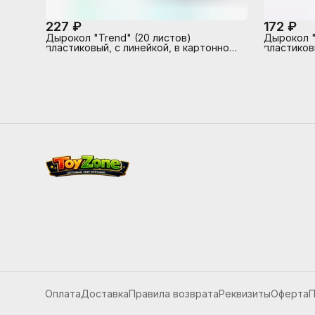
227 ₽
172 ₽
Дырокол "Trend" (20 листов)
Дырокол "
пластиковый, с линейкой, в картонной
пластиков
коробке, изумрудно-бирюзовый
коробке, 
Оплата
Доставка
Правила возврата
Реквизиты
Оферта
П