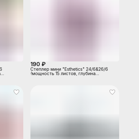
190 ₽
6
Степлер мини "Esthetics" 24/6&26/6
а
(мощность 15 листов, глубина
ый, в
скрепления 25 мм) пластиковый, c
рово-
покрытием Velvet Touch, со
встроенным антистеплером, в
блистерной упаковке, цвет бургунди,
металлические детали цвета
розового золота, в наборе с
омеднёнными