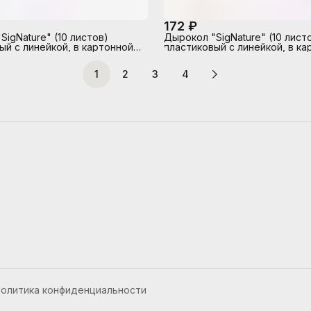
172 ₽
SigNature" (10 листов)
Дырокол "SigNature" (10 лист
ый с линейкой, в картонной
пластиковый с линейкой, в ка
цвет оливковый
коробке, цвет сумеречный с
1
2
3
4
олитика конфиденциальности