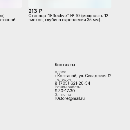
213 ₽
ов)
Степлер "IEffective" № 10 (мощность 12
ртонной
листов, глубина скрепления 35 мм)
иний
пластиковый, 1 вид скрепления,
снижает нагрузку на 50%, в картонной
коробке, черный
Контакты
Адрес
г.Костанай, ул. Складская 12
Телефон
8 (705) 621-20-54
Режим работы
9:30-17:30
Эл. почта
10store@mail.ru