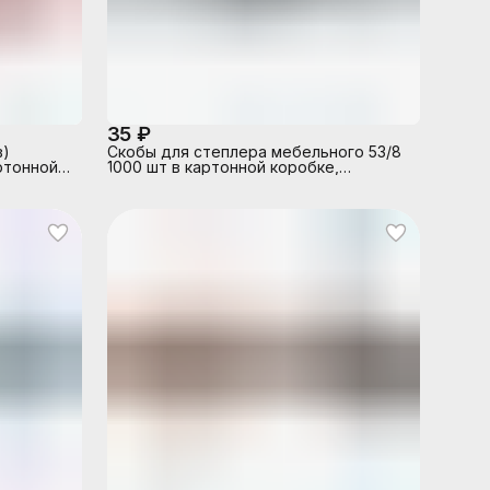
35 ₽
в)
Скобы для степлера мебельного 53/8
ртонной
1000 шт в картонной коробке,
пельный,
оцинкованные