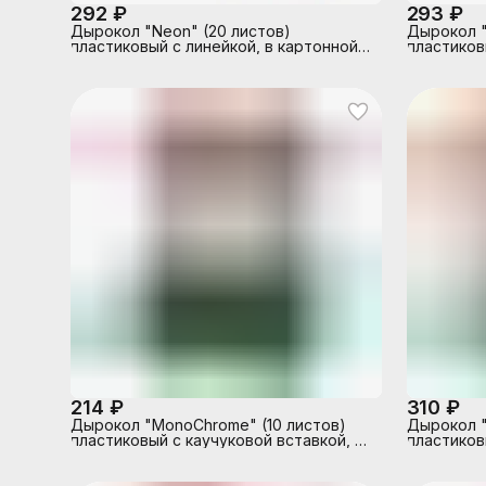
292 ₽
293 ₽
Дырокол "Neon" (20 листов)
Дырокол "
пластиковый с линейкой, в картонной
пластиков
коробке, неоновый голубой
коробке, 
214 ₽
310 ₽
Дырокол "MonoChrome" (10 листов)
Дырокол "
пластиковый с каучуковой вставкой, с
пластиков
линейкой, в картонной коробке,
линейкой,
черный с неоновым зеленым
черный с 