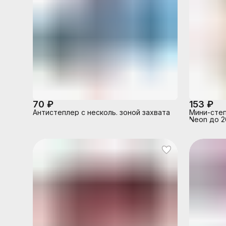
70 ₽
153 ₽
Антистеплер с несколь. зоной захвата
Мини-степ
Neon до 2