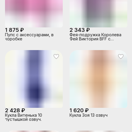
1 875 ₽
2 343 ₽
Пупс с аксессуарами, в
Фея-подружка Королева
коробке
Фей Виктория BFF с
клеткой 15 см, свет.
крылья, 6 аксесс., клетка
27х15х13
2 428 ₽
1 620 ₽
Кукла Витенька 10
Кукла Зоя 13 озвуч
пустышкой озвуч.