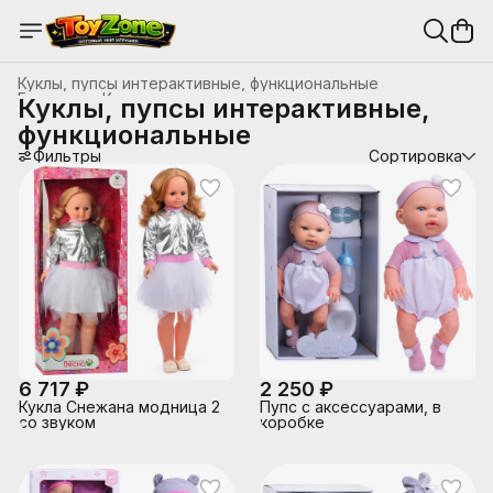
Куклы, пупсы интерактивные, функциональные
Главная
›
Куклы и аксессуары
›
Куклы, пупсы интерактивные,
функциональные
Фильтры
Сортировка
6 717 ₽
2 250 ₽
Кукла Снежана модница 2
Пупс с аксессуарами, в
со звуком
коробке