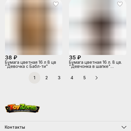
38 ₽
35 ₽
Бумага цветная 16 л 8 цв
Бумага цветная 16 л. 8 цв.
"Девочка с Бабл-ти"
"Девчонка в шапке"
200x275 мм, мягкий
переплёт (2 скобы), 16 л,
1
2
3
4
5
обложка - полноцветная
печать, мелованная
бумага 130 г/м², блок -
газетная бумага, 45 г/м², 8
цветов, двусторон
Контакты