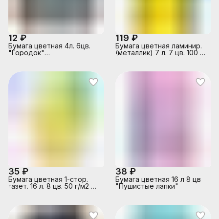
12 ₽
119 ₽
Бумага цветная 4л. 6цв.
Бумага цветная ламинир.
"Городок"
(металлик) 7 л. 7 цв. 100 г/
двухсторонняя, мелов.
м2 А4- (194х285 мм) в
вкл. обложку А4
папке
35 ₽
38 ₽
Бумага цветная 1-стор.
Бумага цветная 16 л 8 цв
газет. 16 л. 8 цв. 50 г/м2 А4
"Пушистые лапки"
210х297 мм на скрепке