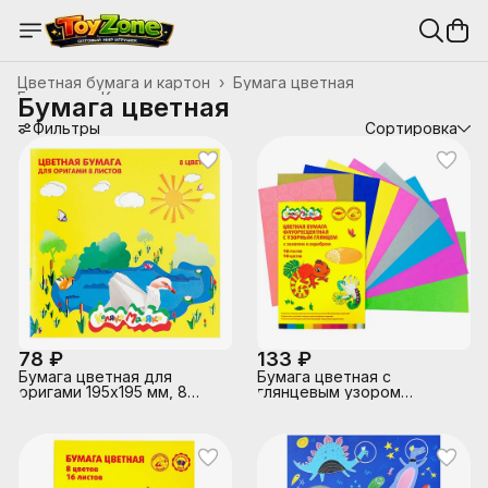
Цветная бумага и картон
›
Бумага цветная
Главная
›
Канцтовары, школьные принадлежности
›
Бумага цветная
Фильтры
Сортировка
78 ₽
133 ₽
Бумага цветная для
Бумага цветная с
оригами 195х195 мм, 8
глянцевым узором
цветов, 8 листов
Каляка-Маляка
флоуресцентные цвета, с
золотом и серебром,
А4,10 цв