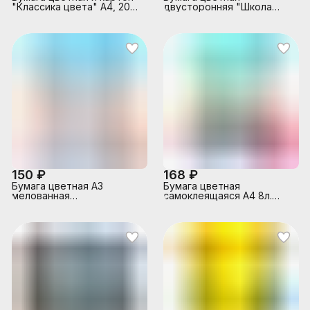
"Классика цвета" А4, 20
двусторонняя "Школа
листов
творчества" А4, 8 цветов,
16 листов
150 ₽
168 ₽
Бумага цветная А3
Бумага цветная
мелованная
самоклеящаяся А4 8л.
10л.,10цв."Яркие тропики"
8цв. "Радуга"