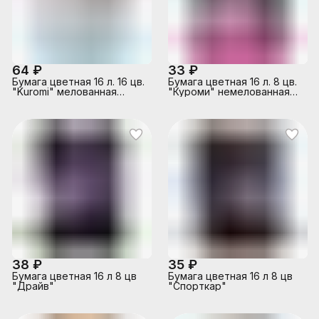
64 ₽
33 ₽
Бумага цветная 16 л. 16 цв.
Бумага цветная 16 л. 8 цв.
"Kuromi" мелованная
"Куроми" немелованная
односторонняя, на
(газетка) односторонняя,
скрепке, размер 205х290
на скрепке
мм, (14 цветов
+золото+серебро)
38 ₽
35 ₽
Бумага цветная 16 л 8 цв
Бумага цветная 16 л 8 цв
"Драйв"
"Спорткар"