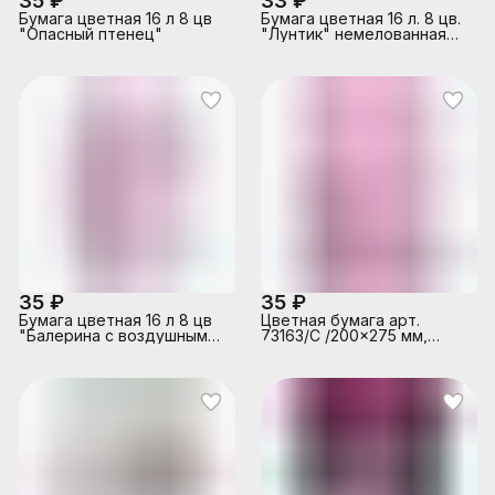
35 ₽
33 ₽
Бумага цветная 16 л 8 цв
Бумага цветная 16 л. 8 цв.
"Опасный птенец"
"Лунтик" немелованная
(газетка) односторонняя,
на скрепке
35 ₽
35 ₽
Бумага цветная 16 л 8 цв
Цветная бумага арт.
"Балерина с воздушными
73163/С /200x275 мм,
шариками"
мягкий переплёт (2
скобы), 16 л, обложка -
полноцветная печать,
мелованная бумага 130 г/
м², блок - газетная
бумага, 45 г/м², 8 цветов,
двусторонняя печать /